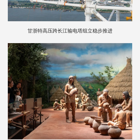
甘浙特高压跨长江输电塔组立稳步推进