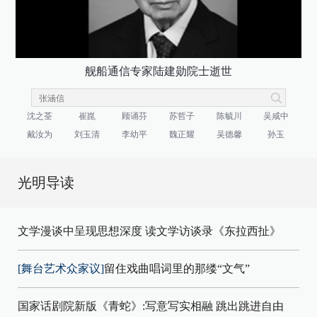
舰船通信专家陆建勋院士逝世
沈之荃
崔崑
顾诵芬
苏哲子
陈毓川
吴咸中
戴汝为
刘玉清
李幼平
魏正耀
吴德馨
孙玉
光明导读
文学漫谈中呈现思想深度 读文学访谈录《东拉西扯》
[舞台艺术众家议]
留住戏曲唱词里的那缕“文气”
国家话剧院新版《青蛇》:写意写实相融 跳出跳进自由