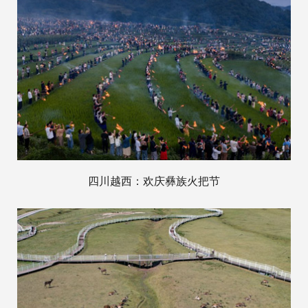
四川越西：欢庆彝族火把节