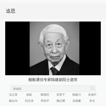
追思
舰船通信专家陆建勋院士逝世
沈之荃
崔崑
顾诵芬
苏哲子
陈毓川
吴咸中
戴汝为
刘玉清
李幼平
魏正耀
吴德馨
孙玉