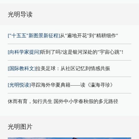
光明导读
["十五五"新图景新征程]
从"遍地开花"到"精耕细作"
[向科学家提问]
听到了吗?这是银河深处的"宇宙心跳"!
[国际教科文]
拉美足球：从社区记忆到情感共振
[光明悦读]
寻踪海外华夏典籍——读《瀛海寻珍》
休而有育，知行共生 国外中小学春秋假的多元路径
光明图片