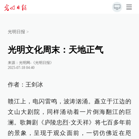
光明日报
>
光明文化周末：天地正气
来源：
光明网-《光明日报》
2025-07-18 04:40
作者：王剑冰
赣江上，电闪雷鸣，波涛汹涌。矗立于江边的
文山大剧院，同样涌动着一片倒海翻江的巨
澜。歌舞剧《庐陵忠烈·文天祥》将七百多年前
的景象，呈现于观众面前，一切仿佛近在咫