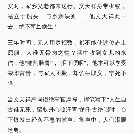
安时，家乡父老都来送行。文天祥身带枷锁，
站立于船头，与乡亲诀别——他文天祥此一
去，绝不苟且偷生！
三年时间，元人用尽招数，都不能使这位志士
屈服。人谁无骨肉之情？狱中收到女儿的来
信，他“痛割肠胃”，“泪下哽咽”。他本可以享受
荣华富贵，与家人团聚，却舍生取义，宁死不
降。
当文天祥严词拒绝高官厚禄，挥笔写下“人生自
古谁无死，留取丹心照汗青”的千古绝唱时，台
下爆发出经久不息的掌声。掌声中，人们泪眼
迷离。