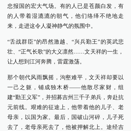
忠报国的宏大气场。有的人已是苍颜白发，有
的人带着湿漉漉的朝气，他们络绎不绝地走
来，走进这令人凝神静气的氛围中。
“舌战群臣”的昂然激越、“兴兵勤王”的英武悲
壮、“正气长歌”的大义凛然……文天祥的一生，
让人想到江河奔腾，雷霆激荡。
那个朝代风雨飘摇，沟壑难平，文天祥却要以
一己之躯，铺成独木桥——他散尽家财，组
建“勤王义军”，并招募吉州三千子弟兵，奔赴抗
元前线。艰难的征途上，他带着他的儿子、老
母亲，以国为家。最后，国破山河碎，儿子死
去了，老母亲死去了，他被押解北上。途经吉