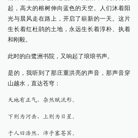
起，高大的榕树伸向蓝色的天空。人们沐着阳
光与晨风走在路上，开启了崭新的一天。这片
生长着红杜鹃的土地，永远生长着淳朴、执着
和刚毅。
此时的白鹭洲书院，又响起了琅琅书声。
是的，我听到了那庄重洪亮的声音，那声音穿
山越水，直达苍穹：
天地有正气，杂然赋流形。
下则为河岳，上则为日星。
于人曰浩然，沛乎塞苍冥。