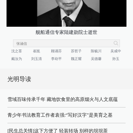
舰船通信专家陆建勋院士逝世
沈之荃
崔崑
顾诵芬
苏哲子
陈毓川
吴咸中
戴汝为
刘玉清
李幼平
魏正耀
吴德馨
孙玉
光明导读
雪域百味传承千年 藏地饮食里的高原烟火与人文底蕴
青少年书法教育工作者袁强:“写好汉字”是美育之基
[民生总关情]这下方便了
轻装转场
别样的坝坝茶