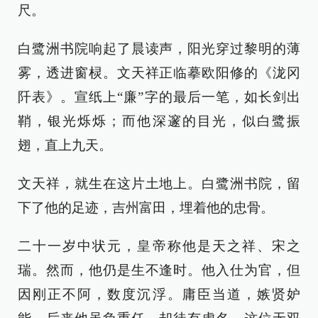
尺。
白鹭洲书院响起了晨读声，阳光穿过黎明的薄
雾，透进窗棂。文天祥正临摹欧阳修的《泷冈
阡表》。宣纸上“廉”字的最后一笔，如长剑出
鞘，银光烁烁；而他深邃的目光，似白鹭振
翅，直上九天。
文天祥，就生在这片土地上。白鹭洲书院，留
下了他的足迹，吉州富田，埋着他的忠骨。
二十一岁中状元，皇帝称他是天之祥、宋之
瑞。然而，他仍是生不逢时。他入仕为官，但
因刚正不阿，数度沉浮。庸臣当道，嫉贤妒