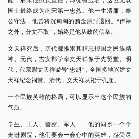
能，后来他虽负重任，却徒有虚名，这位无双
国士最终成为南宋第一忠烈。他一生清廉，奉
公守法，他曾将沉甸甸的贿金原封退回。“俸禄
之外，分文不取”，始终是他从政的信条。
文天祥死后，历代都推崇其精忠报国之民族精
神。元代，吉安郡学奉文天祥像于先贤堂。明
代，代宗赐文天祥谥号“忠烈”，全国多地兴建文
天祥纪念祠堂。清代，文天祥从祀于孔庙。
一个民族英雄的格局，可以显示出这个民族的
气质。
学生、工人、警察、军人……他的同乡一个个
走进剧院，他们要会一会心中的英雄，感受尽