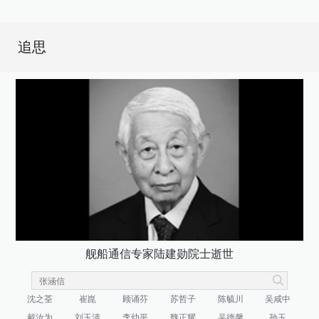
追思
舰船通信专家陆建勋院士逝世
沈之荃
崔崑
顾诵芬
苏哲子
陈毓川
吴咸中
戴汝为
刘玉清
李幼平
魏正耀
吴德馨
孙玉