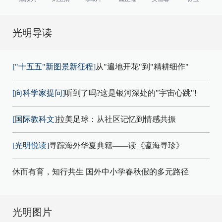
光明导读
["十五五"新图景新征程]
从"遍地开花"到"精耕细作"
[向科学家提问]
听到了吗?这是银河深处的"宇宙心跳"!
[国际教科文]
拉美足球：从社区记忆到情感共振
[光明悦读]
寻踪海外华夏典籍——读《瀛海寻珍》
休而有育，知行共生 国外中小学春秋假的多元路径
光明图片