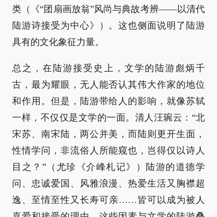
类（《“团扇画放翁”风尚与典故考辨——以清代
陆游诗接受为中心》）。这也侧面说明了陆游
具有的文化象征力量。
总之，在陆游接受史上，文学的陆游彪炳千
古，最为耀眼，无人能否认其伟大作家的地位
和作用。但是，陆游带给人的影响，就像苏轼
一样，不仅仅是文学的一面。清人汪琬云：“北
宋苏、南宋陆，两公并美，而陆则更开生面，
性情学问，非流俗人所能窥也，岂得仅以诗人
目之？”（尤珍《介峰札记》）陆游的道德学
问、忠诚爱国、风雅浪漫、热爱生活又胸襟超
逸、至情至性又长寿可亲……皆可以成为被人
喜爱和接受的理由。这些因素与文学的陆游叠