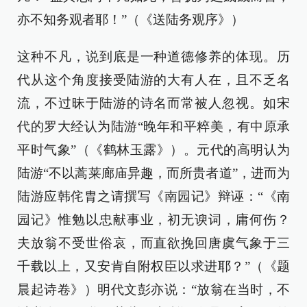
亦不知务观者耶！”（《送陆务观序》）
这种不凡，说到底是一种道德修养的体现。历
代从这个角度接受陆游的大有人在，且不乏名
流，不过昧于陆游的诗名而常被人忽视。如宋
代的罗大经认为陆游“晚年和平粹美，有中原承
平时气象”（《鹤林玉露》）。元代的高明认为
陆游“不以蒿莱廊庙异趣，而所贵者道”，进而为
陆游应韩侘胄之请撰写《南园记》辩诬：“《南
园记》惟勉以忠献事业，初无谀词，庸何伤？
夫放翁不受世俗哀，而直欲挽回唐虞气象于三
千载以上，又安肯自附权臣以求进耶？”（《题
晨起诗卷》）明代文彭亦说：“放翁在当时，不