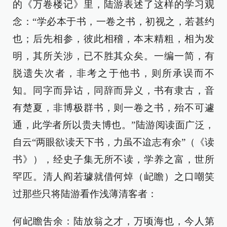
的《万卷楼记》里，陆游表述了这样的学习观
念：“学必本于书，一卷之书，初视之，若甚约
也；后先相参，彼此相稽，本末精粗，相为发
明，其所关涉，已不胜其众矣。一编一简，有
脱遗失次者，非考之于他书，则所承误而不
知。同字而异诂，同辞而异义，书有隶古，音
有楚夏，非博极群书，则一卷之书，殆不可遽
通，此学者所以贵夫博也。”陆游阅读面广泛，
自云“两眼欲读天下书，力虽不迨志有余”（《读
书》），经史子集无所不读，学养之富，世所
罕匹。清人阎若璩就借何焯（屺瞻）之口嘲笑
过那些只将陆游看作浅薄清客者：
何屺瞻吿余：陆放翁之才，万顷海也，今人第