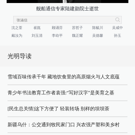
舰船通信专家陆建勋院士逝世
沈之荃
崔崑
顾诵芬
苏哲子
陈毓川
吴咸中
戴汝为
刘玉清
李幼平
魏正耀
吴德馨
孙玉
光明导读
雪域百味传承千年 藏地饮食里的高原烟火与人文底蕴
青少年书法教育工作者袁强:“写好汉字”是美育之基
[民生总关情]这下方便了
轻装转场
别样的坝坝茶
新疆乌什：公交通到牧民家门口
兴农强产塑和美乡村