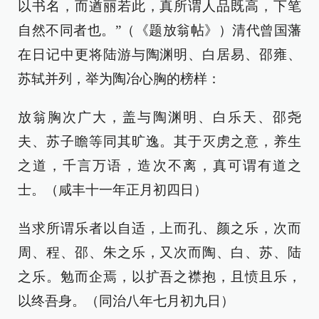
以书名，而遒丽若此，真所谓人品既高，下笔
自然不同者也。”（《题放翁帖》）清代曾国藩
在日记中更将陆游与陶渊明、白居易、邵雍、
苏轼并列，举为陶冶心胸的榜样：
放翁胸次广大，盖与陶渊明、白乐天、邵尧
夫、苏子瞻等同其旷逸。其于灭虏之意，养生
之道，千言万语，造次不离，真可谓有道之
士。（咸丰十一年正月初四日）
当求所谓乐者以自适，上而孔、颜之乐，次而
周、程、邵、朱之乐，又次而陶、白、苏、陆
之乐。勉而企焉，以扩吾之襟抱，且愤且乐，
以终吾身。（同治八年七月初九日）