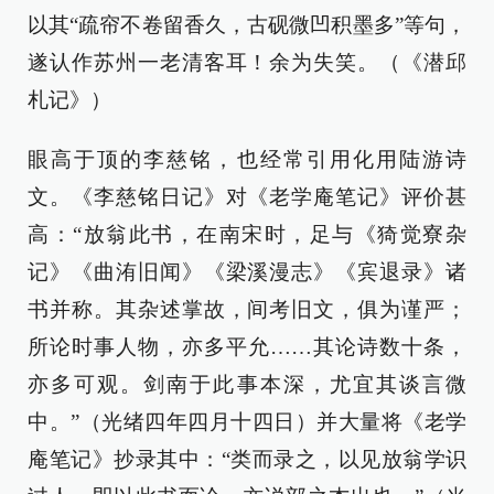
以其“疏帘不卷留香久，古砚微凹积墨多”等句，
遂认作苏州一老清客耳！余为失笑。（《潜邱
札记》）
眼高于顶的李慈铭，也经常引用化用陆游诗
文。《李慈铭日记》对《老学庵笔记》评价甚
高：“放翁此书，在南宋时，足与《猗觉寮杂
记》《曲洧旧闻》《梁溪漫志》《宾退录》诸
书并称。其杂述掌故，间考旧文，俱为谨严；
所论时事人物，亦多平允……其论诗数十条，
亦多可观。剑南于此事本深，尤宜其谈言微
中。”（光绪四年四月十四日）并大量将《老学
庵笔记》抄录其中：“类而录之，以见放翁学识