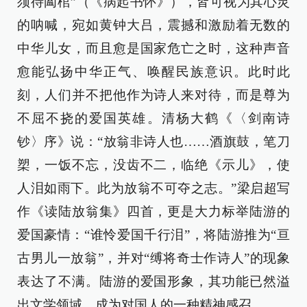
须待阖棺”（《病起书怀》），皆可视为其心灵
的呐喊，宛如黄钟大吕，震撼和激励着无数的
中华儿女，而且愈是国家危亡之时，这种声音
愈能弘扬中华正气、唤醒民族意识。此时此
刻，人们并不把他作为诗人来对待，而是尊为
不屈不挠的爱国英雄。清杨大鹤《〈剑南诗
钞〉序》说：“放翁非诗人也……酒旗鼓，笔刀
槊，一饭不忘，没齿不二，临绝《示儿》，使
人泪如雨下。此为放翁不可夺之志。”梁启超写
作《读陆放翁集》四首，更是大力标举陆游的
爱国豪情：“谁怜爱国千行泪”，将陆游推为“亘
古男儿一放翁”，并对“缚将奇士作诗人”的现象
表达了不满。陆游的爱国形象，其功能已然溢
出文学领域，成为对国人的一种精神感召。