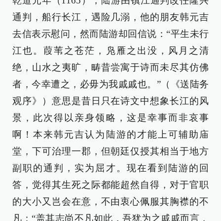
乾道元年（1165），陆游由镇江通判改任隆兴
通判，船行长江，遇险几溺，他的朋友韩元吉
去信表示慰问，然而陆游却回信说：“平生未行
江也。葭苇之苍茫，凫雁之出没，风月之清
绝，山水之夷旷，畴昔尝寓于诗而未尽其仿佛
者，今幸遭之，必毋为我戚戚也。”（《送陆务
观序》）意思是昔日只在诗文中想象长江的风
景，此次得以亲身领略，这是幸事而非哀事
啊！本来韩元吉认为陆游的才能上可辅助庙
堂，下可治理一郡，但朝廷仅授其相当于地方
副职的通判，实为屈才。现在看到陆游的回
答，觉得其生死之际都能超然自得，对于官职
的大小又岂会在意，不由衷心佩服其胸襟的不
凡：“盖其志尚不凡如此，吾犹为之戚戚而言，