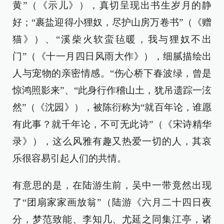
黄”（《示儿》），真切呈现出书生岁月的静
好；“裹盐迎得小狸奴，尽护山房万卷书”（《赠
猫》）、“溪柴火软蛮毡暖，我与狸奴不出
门”（《十一月四日风雨大作》），细腻描绘出
人与宠物的亲密情感。“伤心桥下春波绿，曾是
惊鸿照影来”、“此身行作稽山土，犹吊遗踪一泫
然”（《沈园》），被陈衍称为“就百年论，谁愿
有此事？就千年论，不可无此诗”（《宋诗精华
录》），这么风雅有趣又热爱一切的人，其哀
乐很容易引起人们的共情。
有意思的是，在陆游生前，吴中一带竟然出现
了“团扇家家画放翁”（陆游《六月二十四日夜
分，梦范致能、李知几、尤延之同集江亭，诸