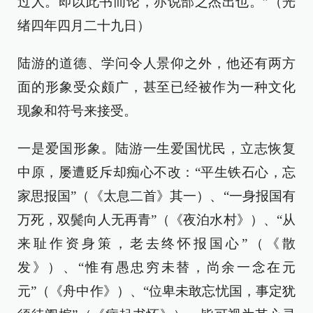
过人。即以此书而论，亦说部之杰出也。”（光
绪四年四月二十九日）
陆游的道德、学问令人景仰之外，他还有两方
面的形象受众颇广，甚至已经被作为一种文化
现象和符号来接受。
一是爱国形象。陆游一生爱国忧民，立志恢复
中原，屡遭贬斥却痴心不改：“平生铁石心，忘
家思报国”（《太息二首》其一）、“一身报国有
万死，双鬓向人无再青”（《夜泊水村》）、“从
来耻作资身策，老去终怀报国心”（《散
发》）、“惟有愚忠穷未替，尚余一念在元
元”（《舟中作》）、“位卑未敢忘忧国，事定犹