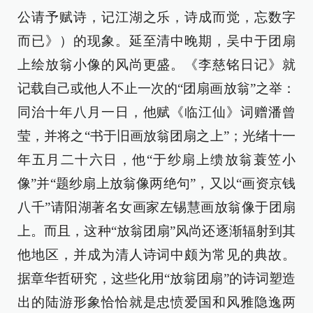
公请予赋诗，记江湖之乐，诗成而觉，忘数字
而已》）的现象。延至清中晚期，吴中于团扇
上绘放翁小像的风尚更盛。《李慈铭日记》就
记载自己或他人不止一次的“团扇画放翁”之举：
同治十年八月一日，他赋《临江仙》词赠潘曾
莹，并将之“书于旧画放翁团扇之上”；光绪十一
年五月二十六日，他“于纱扇上缋放翁蓑笠小
像”并“题纱扇上放翁像两绝句”，又以“画资京钱
八千”请阳湖著名女画家左锡慧画放翁像于团扇
上。而且，这种“放翁团扇”风尚还逐渐辐射到其
他地区，并成为清人诗词中颇为常见的典故。
据章华哲研究，这些化用“放翁团扇”的诗词塑造
出的陆游形象恰恰就是忠愤爱国和风雅隐逸两