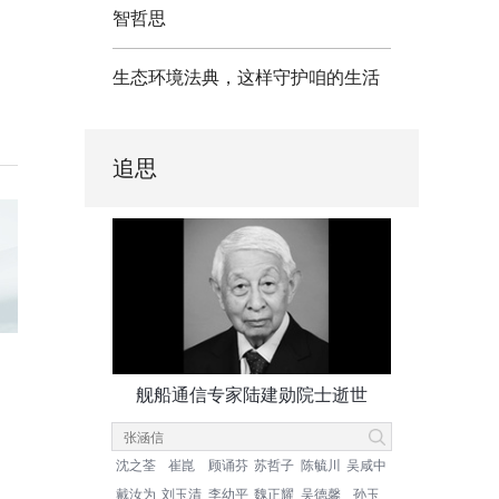
智哲思
生态环境法典，这样守护咱的生活
追思
舰船通信专家陆建勋院士逝世
沈之荃
崔崑
顾诵芬
苏哲子
陈毓川
吴咸中
戴汝为
刘玉清
李幼平
魏正耀
吴德馨
孙玉