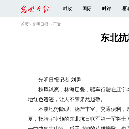
时政
国际
时评
理
首页
>
光明日报
>
正文
东北抗
光明日报记者 刘勇
秋风飒爽，林海层叠，驱车行驶在辽宁本
地红色遗迹，让人不禁肃然起敬。
本溪地势险峻、物产丰富、交通便利，是东北
夏，杨靖宇率领的东北抗日联军第一军将士
一曲曲气壮山河、感天动地的英雄赞歌，也