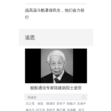
战高温斗酷暑保民生，他们奋力前
行
追思
舰船通信专家陆建勋院士逝世
沈之荃
崔崑
顾诵芬
苏哲子
陈毓川
吴咸中
戴汝为
刘玉清
李幼平
魏正耀
吴德馨
孙玉