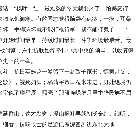
话：“枫叶一红，最难熬的冬天就要来了。怕暴露行
衣物充饥御寒。有的同志觉得脑袋有点疼，一摸，耳朵
冻坏，手脚冻坏就不能打枪行军，就不能打鬼子……”
开始时间最早，持续时间最长，斗争环境最艰苦、最
抗战时期，东北抗联始终坚持中共中央的领导，以收复疆
争史上的壮举。”
斗！抗日英雄赵一曼留下一封致子家书，慷慨赴义；
之歌》，视死如归；杨靖宇数日粒米未进，身处绝境仍
名字似璀璨星辰，照亮了那段峥嵘岁月里中华民族不屈
延群山，这才发觉，漫山枫叶早就初泛金红。细听，
；细看，抗联战士的足迹已深深凿刻进东北大地。