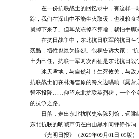
在一份抗联战士的回忆录中，有这样一段
踪，我们在深山中不能生火取暖，也没粮食
就掉下来了。但耳朵冻掉不算啥，就怕手脚
在抗日战争中，东北抗日联军的抗日斗争
残酷，牺牲也最为惨烈。包桐告诉大家：“
土为己任。抗联一军两次西征是东北抗日战
冰天雪地，与自然斗！生死攸关，与敌人
抗联战士们在林海雪原的篝火边唱响《露营
誓不投降……仰望东北抗联英烈碑，一个个
的抗争之路。
日落，走出东北抗联史实陈列馆，远眺绵
东北抗联的呐喊声仍在白山黑水间铮铮作响
《光明日报》（2025年09月01日 05版）