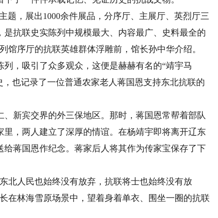
主题，展出1000余件展品，分序厅、主展厅、英烈厅三
，是抗联史实陈列中规模最大、内容最广、史料最全的
陈列馆序厅的抗联英雄群体浮雕前，馆长孙中华介绍。
列，吸引了众多观众，这便是赫赫有名的“靖宇马
历史，也记录了一位普通农家老人蒋国恩支持东北抗联的
仁、新宾交界的外三保地区。那时，蒋国恩常帮着部队
家里，两人建立了深厚的情谊。在杨靖宇即将离开辽东
送给蒋国恩作纪念。蒋家后人将其作为传家宝保存了下
东北人民也始终没有放弃，抗联将士也始终没有放
家长在林海雪原场景中，望着身着单衣、围坐一圈的抗联