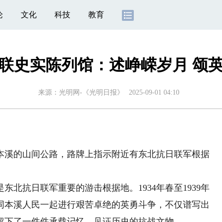
论
文化
科技
教育
联史实陈列馆：述峥嵘岁月 颂
来源：
光明网-《光明日报》
2025-09-01 04:10
溪的山间公路，路牌上指示附近有东北抗日联军根据
抗日联军重要的游击根据地。1934年春至1939年
同本溪人民一起进行艰苦卓绝的英勇斗争，不仅谱写出
留下了一件件承载记忆、见证历史的抗战文物。