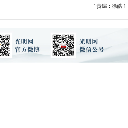
[
责编：徐皓
]