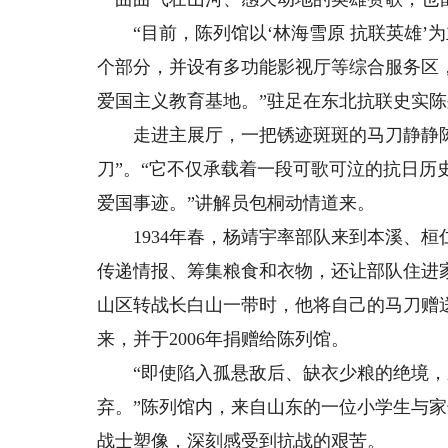
“目前，陈列馆以‘林海雪原 抗联英雄’为
个部分，并设有多功能影视厅等综合服务区
爱国主义教育基地。”驻足在东北抗联史实
走进主展厅，一把锈迹斑斑的马刀静静陈
刀”。“它不仅承载着一段可歌可泣的抗日
爱国事迹。”讲解员包桐动情道来。
1934年春，杨靖宇率部队来到本溪、桓
传递情报、筹集粮食和衣物，还让部队住进
山区转战长白山一带时，他将自己的马刀赠
来，并于2006年捐赠给陈列馆。
“即使陷入孤悬敌后、缺衣少粮的绝境，
弃。”陈列馆内，来自山东的一位小学生与
战士塑像，深刻感受到抗战的艰苦。