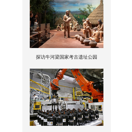
探访牛河梁国家考古遗址公园