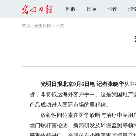
时政
国际
时评
理
首页
>
光明日报
>
正文
光明日报北京9月6日电 记者张晓华
从中
货，即将抵达海外客户手中。这是我国堆产
产品成功进入国际市场的里程碑。
放射性同位素在医学诊断与治疗中应用广泛
幽门螺杆菌检测、新药研发及环境监测等领域
严重依赖进口，全球仅有少数国家掌握量产技