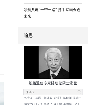
领航共建“一带一路” 携手擘画金色
未来
追思
舰船通信专家陆建勋院士逝世
沈之荃
崔崑
顾诵芬
苏哲子
陈毓川
吴咸中
戴汝为
刘玉清
李幼平
魏正耀
吴德馨
孙玉