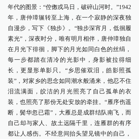
年代的图景：“倥偬戎马日，破碎山河时。”1942
年，唐仲璋辗转至上海，在一个寂静的深夜独
自漫步，写下《独步》。“独步深宵月，低徊履
素光”，深夜时分，唯有明月相伴，唐仲璋独自
在月光下徘徊，脚下的月光如同白色的丝绢，
每一步都踏在清冷的光影中，身影被拉得细
长，更显形单影只。“乡思催双泪，皓影照孤
装”，对家乡的思念如同潮水般涌来，他忍不住
泪流满面，皎洁的月光照亮了自己孤单的衣
装，也照亮了那份无处安放的牵挂。“雁序伤遥
断，鬓华忽已霜”，大雁总是成群结队南飞，而
自己却与家人、故土远隔千里，连雁群的有序
都让人感伤。不经意间抬头望见镜中的自己，