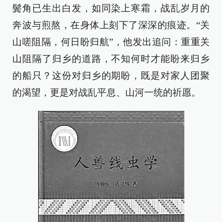
鬓角已生出白发，如同染上寒霜，战乱岁月的
奔波与煎熬，在身体上刻下了深深的痕迹。“关
山嗟阻隔，何日盼归航”，他发出追问：重重关
山阻隔了归乡的道路，不知何时才能盼来归乡
的船只？这份对归乡的期盼，既是对家人团聚
的渴望，更是对战乱平息、山河一统的祈愿。