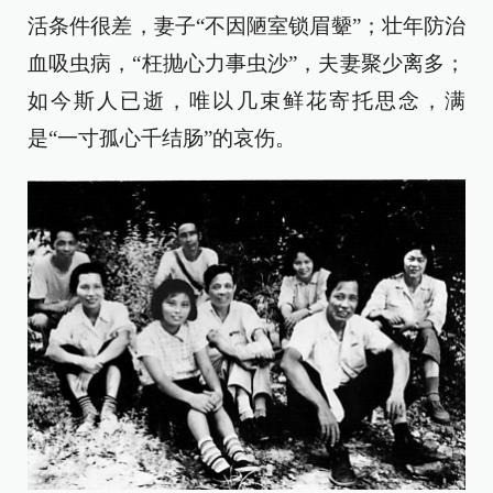
活条件很差，妻子“不因陋室锁眉颦”；壮年防治
血吸虫病，“枉抛心力事虫沙”，夫妻聚少离多；
如今斯人已逝，唯以几束鲜花寄托思念，满
是“一寸孤心千结肠”的哀伤。