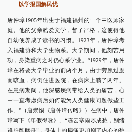
以学报国解民忧
唐仲璋1905年出生于福建福州的一个中医师家
庭。他的父亲酷爱文学，督子严格，这使得他
自幼便养成了读书的习惯。1923年，唐仲璋考
入福建协和大学生物系。大学期间，他刻苦用
功，身染重病之时仍心系学业。“1929年，唐仲
璋在将要大学毕业的前两个月，由于劳累过度
而咳血，病倒住进医院，在病床上躺了两年。
在患病期间，他深感疾病带给人类的痛苦，心
中一直考虑病后如何能为人类健康问题做些工
作。”（唐崇惕《唐仲璋传略》）在病中，唐仲
璋写下《年假得咏》。“冻云寒雨尽成愁，别绪
难胜舴艋舟”，身体上的病痛更加剧了内心的愁