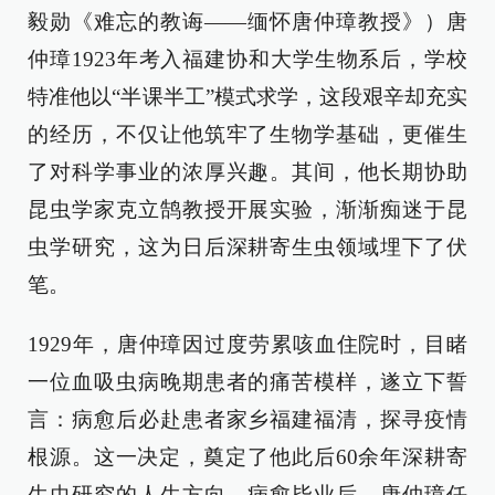
毅勋《难忘的教诲——缅怀唐仲璋教授》）唐
仲璋1923年考入福建协和大学生物系后，学校
特准他以“半课半工”模式求学，这段艰辛却充实
的经历，不仅让他筑牢了生物学基础，更催生
了对科学事业的浓厚兴趣。其间，他长期协助
昆虫学家克立鹄教授开展实验，渐渐痴迷于昆
虫学研究，这为日后深耕寄生虫领域埋下了伏
笔。
1929年，唐仲璋因过度劳累咳血住院时，目睹
一位血吸虫病晚期患者的痛苦模样，遂立下誓
言：病愈后必赴患者家乡福建福清，探寻疫情
根源。这一决定，奠定了他此后60余年深耕寄
生虫研究的人生方向。病愈毕业后，唐仲璋任