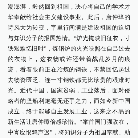
潮澎湃，毅然回到祖国，决心将自己的学术才
华奉献给社会主义建设事业。此后，唐仲璋的
诗风大为转变，字里行间满是建设祖国的迫切
与知识分子的报国热情。“炉光掩映旧征衣，寸
铁艰难忆旧时”，炼钢炉的火光映照在自己过去
的衣物上，这衣物或许还带着战乱岁月的痕
迹，看着眼前正在冶炼的钢铁，不禁回忆起过
去物资匮乏、连一寸钢铁都无比珍贵的艰难时
光。近代中国，国家贫弱，工业落后，面对侵
略者的坚船利炮毫无还手之力，而如今新中国
成立，终于能够自主发展工业，这来之不易的
新生活让唐仲璋倍感珍惜。“举首国门强敌在，
中宵应恨鸡声迟”，将知识分子为祖国奉献、助