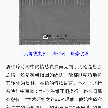
《人兽线虫学》 唐仲璋、唐崇惕著
唐仲璋诗词中的情感真挚而克制，无论是思乡
之情，还是科研报国的热忱，他都能精巧地将
其转化为质朴、准确的诗歌语言。他在《北行
杂诗》中写道：“治学艰难守旧操行，路长日暮
奈愁何。”学术研究之路非常艰难，他始终坚守
着过去的治学原则，如今已至“路长日暮”的晚