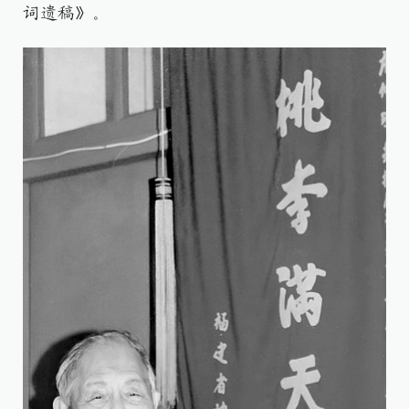
词遗稿》。