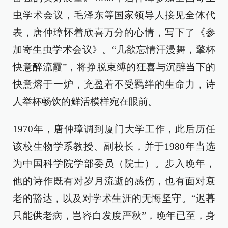
虫学术会议，毛泽东等国家领导人接见全体代
表，唐仲璋怀着欣喜万分的心情，写下了《参
加寄生虫学术会议》。“几欲忘情汗漫舞，擎杯
快意醉流霞”，将挣脱束缚的狂喜与沉醉当下的
快意熔于一炉，充盈着不受羁绊的生命力，诗
人举杯畅饮的鲜活模样宛在眼前。
1970年，唐仲璋调到厦门大学工作，此后历任
该校生物学系教授、副校长，并于1980年当选
为中国科学院学部委员（院士）。步入晚年，
他的诗作既有对岁月流逝的感伤，也有面对衰
老的豁达，以及对学术生涯的无悔坚守。“迟暮
只能供老病，岂容白发度严秋”，晚年已至，身