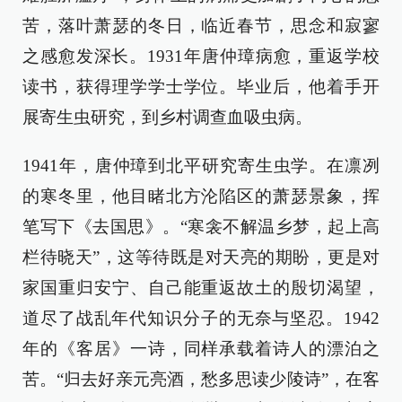
苦，落叶萧瑟的冬日，临近春节，思念和寂寥
之感愈发深长。1931年唐仲璋病愈，重返学校
读书，获得理学学士学位。毕业后，他着手开
展寄生虫研究，到乡村调查血吸虫病。
1941年，唐仲璋到北平研究寄生虫学。在凛冽
的寒冬里，他目睹北方沦陷区的萧瑟景象，挥
笔写下《去国思》。“寒衾不解温乡梦，起上高
栏待晓天”，这等待既是对天亮的期盼，更是对
家国重归安宁、自己能重返故土的殷切渴望，
道尽了战乱年代知识分子的无奈与坚忍。1942
年的《客居》一诗，同样承载着诗人的漂泊之
苦。“归去好亲元亮酒，愁多思读少陵诗”，在客