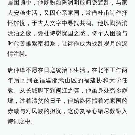
居困顿中，他既盼如陶渊明般归隐避乱，与家
人安稳生活，又因心系家国，常借杜甫诗作抒
怀解忧，于古人文字中寻找共鸣。他以陶酒消
漂泊之疲，凭杜诗慰忧国之愁，将个人困顿与
时代苦难紧密相系，让诗作成为战乱岁月的深
情注脚。
唐仲璋不愿在日寇统治下生活，在北平工作两
年后回到在福建邵武山区的福建协和大学任
教。从长城脚下到闽江之滨，他虽身处穷乡僻
壤，过着清贫的日子，但始终怀揣着对家国的
赤诚与对民族的担忧，这份复杂心绪尽数融入
诗词之中。