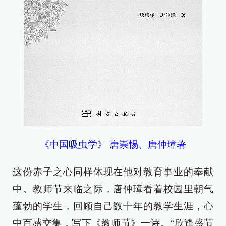
《中国吸虫学》 唐崇惕、唐仲璋著
这份赤子之心同样体现在他对教育事业的奉献
中。教师节来临之际，唐仲璋看着校园里朝气
蓬勃的学生，回顾自己数十年的教学生涯，心
中百感交集，写下《教师节》一诗。“欣逢盛节