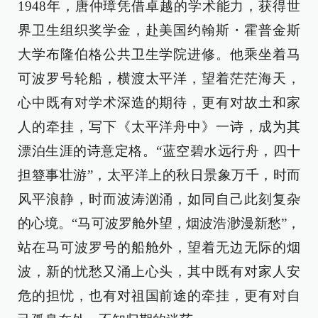
1948年，唐仲璋凭借卓越的学术能力，获得世
界卫生组织奖学金，赴美国约翰斯・霍普金斯
大学布隆伯格公共卫生学院进修。他乘坐着马
可波罗号轮船，横渡太平洋，望着茫茫海天，
心中既有对学术深造的期待，更有对故土和家
人的牵挂，写下《太平洋舟中》一诗，成为其
漂泊生涯的诗意定格。“蓝空碧水远行舟，四十
担簦事壮游”，太平洋上的秋日景象万千，时而
风平浪静，时而波涛汹涌，如同自己此刻复杂
的心境。“马可波罗舱外望，烟波浩渺漫新愁”，
站在马可波罗号的船舱外，望着无边无际的烟
波，新的忧愁又涌上心头，其中既有对家人安
危的担忧，也有对祖国前途的牵挂，更有对自