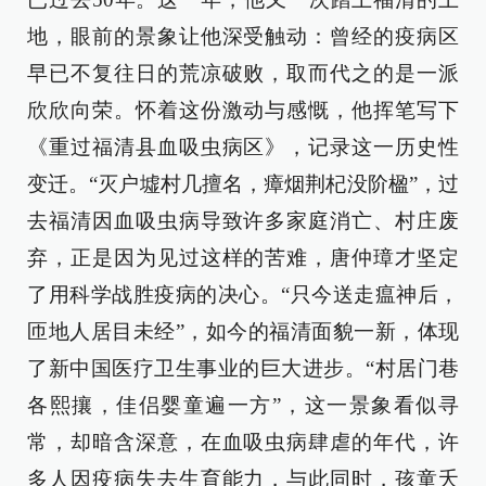
地，眼前的景象让他深受触动：曾经的疫病区
早已不复往日的荒凉破败，取而代之的是一派
欣欣向荣。怀着这份激动与感慨，他挥笔写下
《重过福清县血吸虫病区》，记录这一历史性
变迁。“灭户墟村几擅名，瘴烟荆杞没阶楹”，过
去福清因血吸虫病导致许多家庭消亡、村庄废
弃，正是因为见过这样的苦难，唐仲璋才坚定
了用科学战胜疫病的决心。“只今送走瘟神后，
匝地人居目未经”，如今的福清面貌一新，体现
了新中国医疗卫生事业的巨大进步。“村居门巷
各熙攘，佳侣婴童遍一方”，这一景象看似寻
常，却暗含深意，在血吸虫病肆虐的年代，许
多人因疫病失去生育能力，与此同时，孩童夭