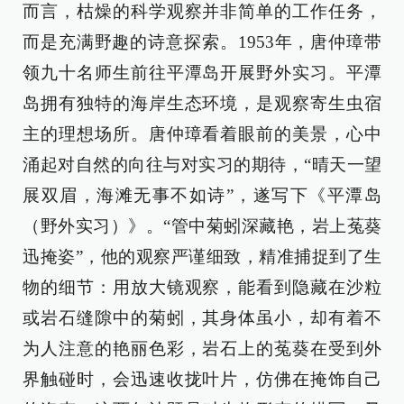
而言，枯燥的科学观察并非简单的工作任务，
而是充满野趣的诗意探索。1953年，唐仲璋带
领九十名师生前往平潭岛开展野外实习。平潭
岛拥有独特的海岸生态环境，是观察寄生虫宿
主的理想场所。唐仲璋看着眼前的美景，心中
涌起对自然的向往与对实习的期待，“晴天一望
展双眉，海滩无事不如诗”，遂写下《平潭岛
（野外实习）》。“管中菊蚓深藏艳，岩上菟葵
迅掩姿”，他的观察严谨细致，精准捕捉到了生
物的细节：用放大镜观察，能看到隐藏在沙粒
或岩石缝隙中的菊蚓，其身体虽小，却有着不
为人注意的艳丽色彩，岩石上的菟葵在受到外
界触碰时，会迅速收拢叶片，仿佛在掩饰自己