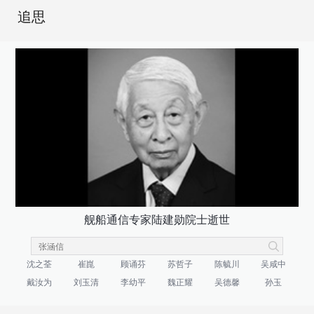
追思
舰船通信专家陆建勋院士逝世
沈之荃
崔崑
顾诵芬
苏哲子
陈毓川
吴咸中
戴汝为
刘玉清
李幼平
魏正耀
吴德馨
孙玉