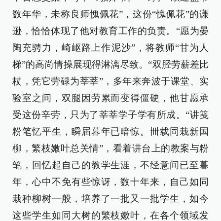
数年华，未称良师愧佩花”，这份“愧佩花”的谦
逊，恰恰体现了他对教育工作的负责。“愿为晏
陶充骋力，崎岖路上作泥沙”，将教师“甘为人
梯”的高尚情操展现得淋漓尽致。“双胫劳薪差比
杖，凭它劳碌为莘莘”，多年来奔波于课堂、实
验室之间，双腿因劳累而变得僵硬，他甘愿承
受这份辛劳，只为了莘莘学子学有所成。“讲笺
粉笔忆平生，瞬届暮年已暗惊。卌载同栽新国
柳，繁枝嫩叶总关情”，看着讲台上的教案与粉
笔，回忆起自己的教学生涯，不经意间已至暮
年，心中不免有些惊讶，数十年来，自己如同
栽种柳树一般，培养了一批又一批学生，如今
这些学生如同大树的繁枝嫩叶，在各个领域发