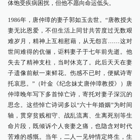
体饱受疾病困扰，但他不愿向命运低头。
1986年，唐仲璋的妻子郭如玉去世。“唐教授夫
妻无比恩爱，不但生活上同甘共苦度过无数艰
难岁月，精神上互相慰藉，从无怨言……这对
世间难得的伉俪，讵料妻子于七年前先逝。他
失去了精神支柱，当时休克了。此后天天在妻
子遗像前献一束鲜花。伤感不已时，便赋诗寄
托哀思。”（叶金《纪念妹丈唐仲璋教授》）唐
仲璋晚年写下多首悼亡诗，寄托对妻子深沉的
思念。这些悼亡诗词多以“六十年婚姻”为时间
轴，贯穿贫贱相守、战乱流离、生离死别等生
命片段，既倾诉个人丧妻之痛，也隐含对时代
苦难的感慨。当年，二人一见钟情定终生，生