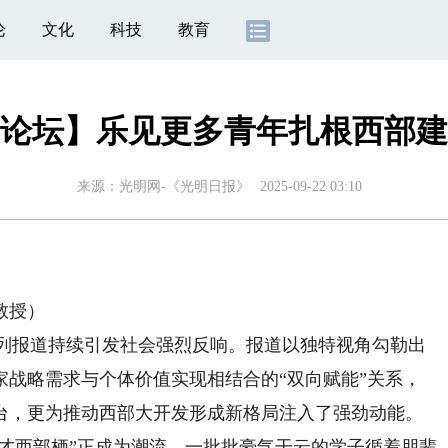
论
文化
科技
教育
论坛】乐见更多青年扎根西部建
来源：
光明网-《光明日报》
2025-09-22 03:10
教授）
列报道持续引发社会强烈反响。报道以独特视角勾勒出
家战略需求与个体价值实现相结合的“双向赋能”关系，
台，更为推动西部大开发形成新格局注入了强劲动能。
才西部栖”正成为潮流。一批批豪气干云的学子循着朋辈