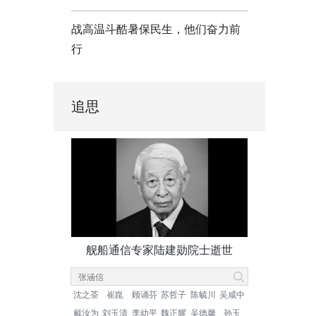
战高温斗酷暑保民生，他们奋力前
行
追思
舰船通信专家陆建勋院士逝世
沈之荃
崔崑
顾诵芬
苏哲子
陈毓川
吴咸中
戴汝为
刘玉清
李幼平
魏正耀
吴德馨
孙玉