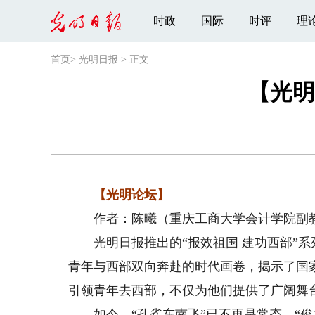
时政
国际
时评
理
首页
>
光明日报
>
正文
【光明
【光明论坛】
作者：陈曦（重庆工商大学会计学院副
光明日报推出的“报效祖国 建功西部”系
青年与西部双向奔赴的时代画卷，揭示了国
引领青年去西部，不仅为他们提供了广阔舞
如今，“孔雀东南飞”已不再是常态，“俊