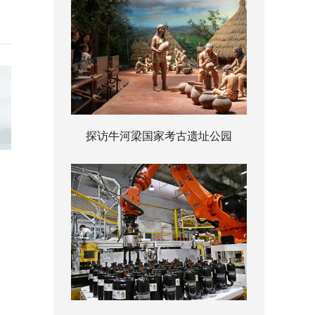
探访牛河梁国家考古遗址公园