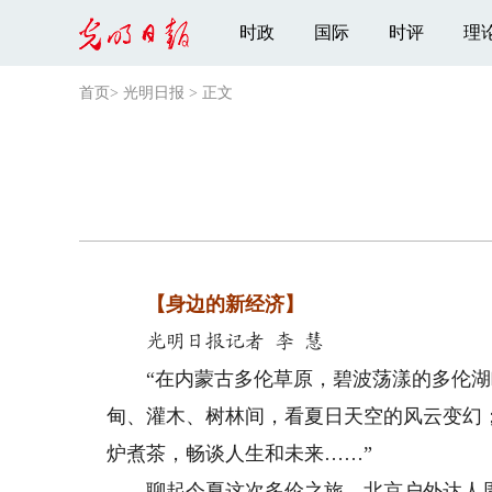
时政
国际
时评
理
首页
>
光明日报
>
正文
【身边的新经济】
光明日报记者 李 慧
“在内蒙古多伦草原，碧波荡漾的多伦湖
甸、灌木、树林间，看夏日天空的风云变幻
炉煮茶，畅谈人生和未来……”
聊起今夏这次多伦之旅，北京户外达人周