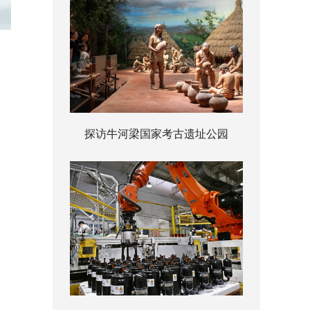
探访牛河梁国家考古遗址公园