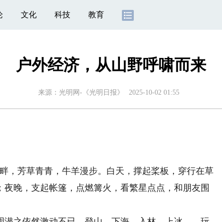
论
文化
科技
教育
户外经济，从山野呼啸而来
来源：
光明网-《光明日报》
2025-10-02 01:55
畔，芳草青青，牛羊漫步。白天，撑起桨板，穿行在草
；夜晚，支起帐篷，点燃篝火，看繁星点点，和朋友围
潜之依然激动不已。登山、下海、入林、上冰……玩