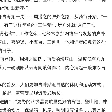
“玩”出新花样。
青海湖一周……周潜之的户外之路，从骑行开始。“一
，有了这样简单的“三件套”，玩户外就“入门了”。
包客”。工作之余，他经常参加网络平台发起的户外
坨山、喜鹊梁、小五台、三道川，他和记者细数着这些
的日子。
登顶。”周潜之回忆，雨后的海坨山，温度低至八九
看到一轮朝阳从云海间喷薄而出，内心涌起一股难以言
的普及，人们更加青睐贴近自然的休闲和运动方式，
、越野、露营等呈现爆发式增长。
阶”，“更野的路线需要质量更好的背包、登山鞋、冲
做饭的炊具、保温箱、风扇、照明取暖设备……真是越