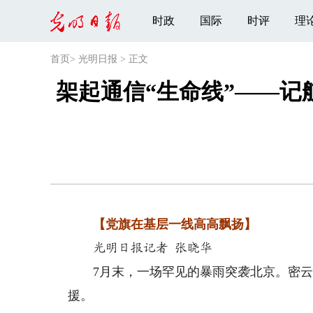
时政
国际
时评
理
首页
>
光明日报
>
正文
架起通信“生命线”——
【党旗在基层一线高高飘扬】
光明日报记者 张晓华
7月末，一场罕见的暴雨突袭北京。密云等
援。