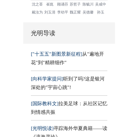
沈之荃
崔崑
顾诵芬
苏哲子
陈毓川
吴咸中
戴汝为
刘玉清
李幼平
魏正耀
吴德馨
孙玉
光明导读
["十五五"新图景新征程]
从"遍地开
花"到"精耕细作"
[向科学家提问]
听到了吗?这是银河
深处的"宇宙心跳"!
[国际教科文]
拉美足球：从社区记忆
到情感共振
[光明悦读]
寻踪海外华夏典籍——读
《瀛海寻珍》