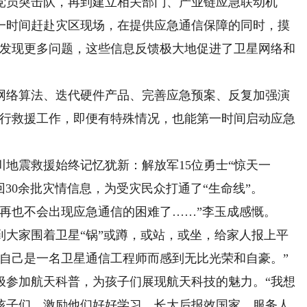
员突击队，再到建立相关部门、产业链应急联动机
次第一时间赶赴灾区现场，在提供应急通信保障的同时，摸
以发现更多问题，这些信息反馈极大地促进了卫星网络和
络算法、迭代硬件产品、完善应急预案、反复加强演
执行救援工作，即便有特殊情况，也能第一时间启动应急
地震救援始终记忆犹新：解放军15位勇士“惊天一
回30余批灾情信息，为受灾民众打通了“生命线”。
也不会出现应急通信的困难了……”李玉成感慨。
到大家围着卫星“锅”或蹲，或站，或坐，给家人报上平
为自己是一名卫星通信工程师而感到无比光荣和自豪。”
参加航天科普，为孩子们展现航天科技的魅力。“我想
孩子们，激励他们好好学习，长大后报效国家、服务人