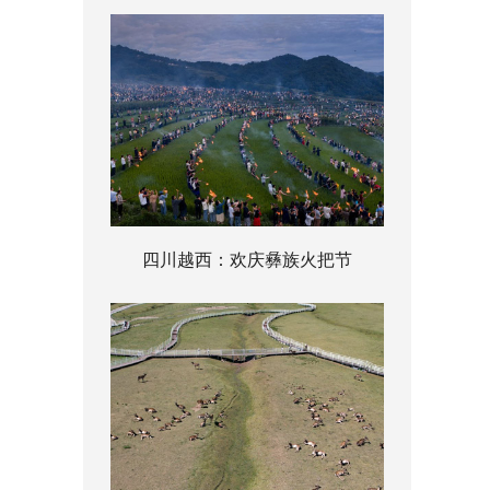
四川越西：欢庆彝族火把节