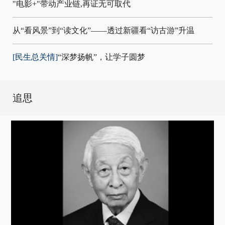
"电影+"带动产业链,再证无可取代
从“看风景”到“读文化”——透过新疆看“访古游”升温
[民生总关情]
“深梦扬帆”，让学子圆梦
追思