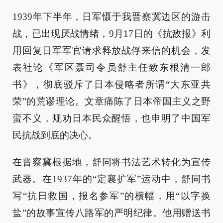
1939年下半年，日军慑于我晋察冀边区的游击
战，已出现厌战情绪，9月17日的《抗敌报》利
用回复日军军官请求释放战俘来信的机会，发
表社论《军区聂司令员舒主任致东根清一郎
书》，彻底驳斥了日本侵略者所谓“大东亚共
荣”的荒谬理论。文章痛陈了日本帝国主义之野
蛮不义，规劝日本民众醒悟，也申明了中国军
民抗战到底的决心。
在晋察冀根据地，舒同将书法艺术转化为宣传
武器。在1937年的“定襄扩军”运动中，舒同书
写“抗日救国，报名参军”的横幅，用“以字换
盐”的故事宣传八路军的严明纪律。他用赠送书