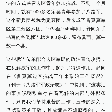
法的方式感召边区青年参加抗战。不到一个月
时间，就有1000多名定襄青年参加了八路军。
这个新兵团被称为定襄团，后来成了晋察冀军
区第二分区六团。1938至1940年间，舒同亲手
书写的各类标语就达300余条，遍布冀西、冀中
数十个县。
这些标语传单配合边区军民的政治宣传攻势，
在瓦解敌军的工作中，起到了特殊作用。舒同
在《晋察冀边区抗战三年来政治工作概况》
（刊于《八路军军政杂志》）中提到，“这类活
的事实说明敌军存在着瓦解的内部与外部条
件，只要我们坚持艰苦的工作，宣传的深入，
俘虏政策的正确，其成绩是不难获得的”。在