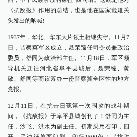
《抗敌报》作用的总结，也是他在国家危难关
头发出的呐喊!
1937年，华北、华东大片领土相继失守。11月7
日，晋察冀军区成立，聂荣臻任司令员兼政治
委员，舒同为政治部主任。11月18日，军区领
导机关迁往河北省阜平县城后，聂荣臻、黄
敬、舒同等商议筹办一份晋察冀全区性的地方
党报。
12月11日，在抗击日寇第一次围攻的战斗期
间，《抗敌报》于阜平县城创刊了！舒同为主
任，沙飞、洪水为副主任。初期采用石印，四
开，毛边纸单面印刷，印行1500份！《抗敌