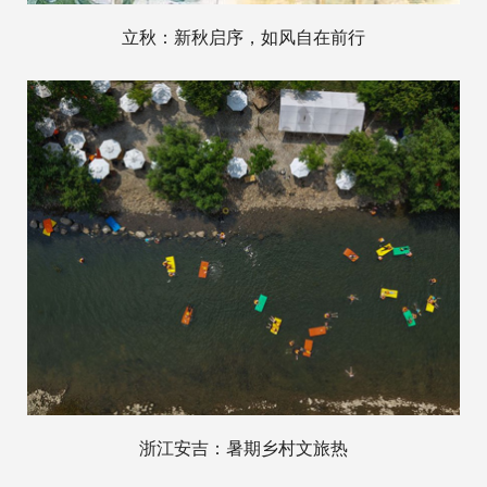
立秋：新秋启序，如风自在前行
浙江安吉：暑期乡村文旅热