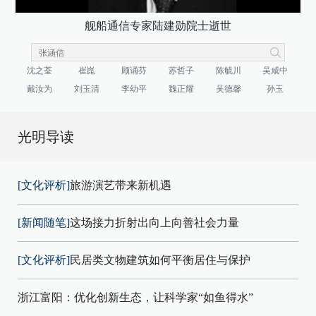
舰船通信专家陆建勋院士逝世
沈之荃
崔崑
顾诵芬
苏哲子
陈毓川
吴咸中
戴汝为
刘玉清
李幼平
魏正耀
吴德馨
孙玉
光明导读
[文化评析]
旅游演艺带来新机遇
[新闻随笔]
这场接力折射出向上向善社会力量
[文化评析]
民居类文物建筑如何平衡居住与保护
浙江富阳：优化创新生态，让科学家“如鱼得水”