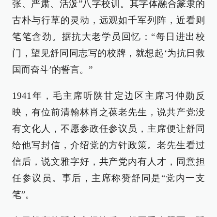
张、严肃、活泼”八字校训。其字体融合篆隶的
古朴与行草的灵动，远观如千军列阵，近看则
笔笔含劲。据抗大老学员回忆：“每日进出校
门，望见舒同同志写的校牌，就想起‘为抗日救
国而奋斗’的誓言。”
1941年，毛主席听陕甘定边区主席习仲勋反
映，有位前清翰林肖之葆老先生，说共产党没
有文化人，不愿参政任参议员，主席便让舒同
给他写封信，介绍党的方针政策。老先生看过
信后，说文雅字好，共产党内有人才，同意担
任参议员。事后，主席称赞舒同是“党内一支
笔”。