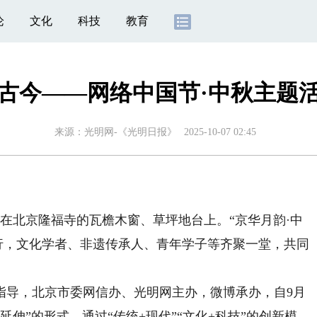
论
文化
科技
教育
古今——网络中国节·中秋主题
来源：
光明网-《光明日报》
2025-10-07 02:45
在北京隆福寺的瓦檐木窗、草坪地台上。“京华月韵·中
行，文化学者、非遗传承人、青年学子等齐聚一堂，共同
导，北京市委网信办、光明网主办，微博承办，自9月
动延伸”的形式，通过“传统+现代”“文化+科技”的创新模