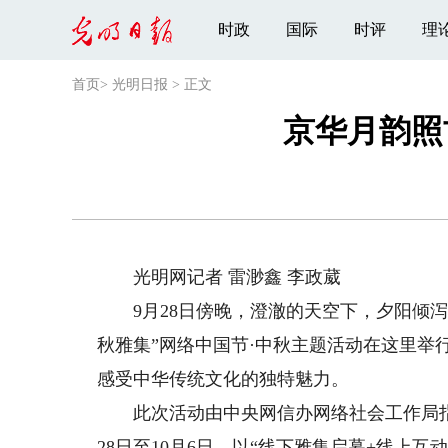
时政
国际
时评
理
首页
>
光明日报
>
正文
京华月韵照
光明网记者 雷渺鑫 李政葳
9月28日傍晚，澄澈的天空下，夕阳倾泻
秋雅集”网络中国节·中秋主题活动在这里举
感受中华传统文化的独特魅力。
此次活动由中央网信办网络社会工作局指
28日至10月6日，以“线下雅集启幕+线上互