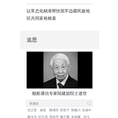
以常态化精准帮扶筑牢边疆民族地
区共同富裕根基
追思
舰船通信专家陆建勋院士逝世
沈之荃
崔崑
顾诵芬
苏哲子
陈毓川
吴咸中
戴汝为
刘玉清
李幼平
魏正耀
吴德馨
孙玉