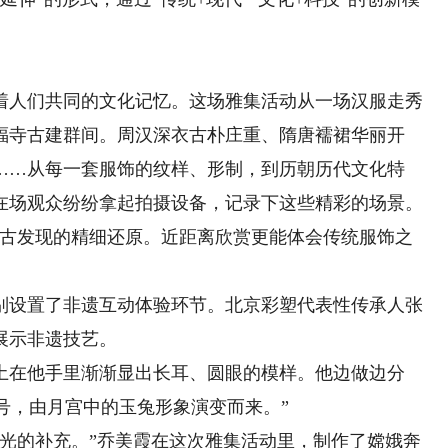
人们共同的文化记忆。这场雅集活动从一场汉服走秀
福寺古建群间。周汉深衣古朴庄重、隋唐襦裙华丽开
……从每一套服饰的纹样、形制，到历朝历代文化特
在场观众纷纷拿起拍摄设备，记录下这些精彩的场景。
古发现的精细还原。近距离欣赏更能体会传统服饰之
设置了非遗互动体验环节。北京彩塑代表性传承人张
展示非遗技艺。
在他手里渐渐显出长耳、圆眼的模样。他边做边分
符号，由月宫中的玉兔形象演变而来。”
的补充。”乔美霞在这次雅集活动里，制作了嫦娥奔