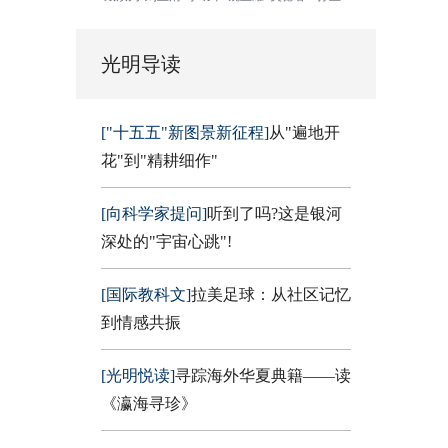
光明导读
["十五五"新图景新征程]
从"遍地开
花"到"精耕细作"
[向科学家提问]
听到了吗?这是银河
深处的"宇宙心跳"!
[国际教科文]
拉美足球：从社区记忆
到情感共振
[光明悦读]
寻踪海外华夏典籍——读
《瀛海寻珍》