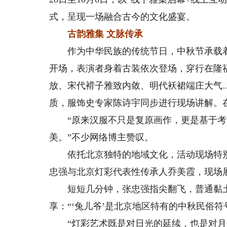
式，呈现一场融合古今的文化盛宴。
古韵雅集 文脉传承
作为中华民族的传统节日，中秋节承载着
开场，表演者身着古装依次登场，穿行在隆
放、宋代褙子雅致内敛、明代袄裙端庄大气
质，服饰史专家陈诗宇同步进行现场讲解。
“原来汉服不只是复原画作，更是基于考
美。”不少网络博主赞叹。
依托北京独特的地域文化，活动现场特别
忠强与北京灯彩代表性传承人乔美霞，现场
短短几分钟，张忠强指尖翻飞，普通黏土
享：“‘兔儿爷’是北京地区特有的中秋民俗
“灯彩艺术既是对日光的延续，也是对月光