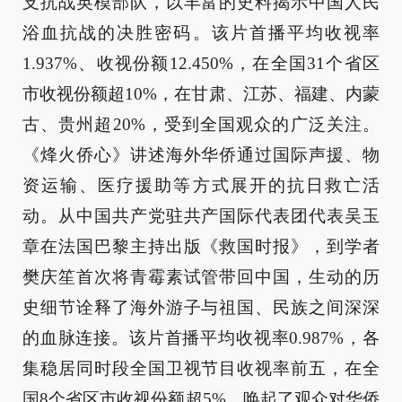
支抗战英模部队，以丰富的史料揭示中国人民
浴血抗战的决胜密码。该片首播平均收视率
1.937%、收视份额12.450%，在全国31个省区
市收视份额超10%，在甘肃、江苏、福建、内蒙
古、贵州超20%，受到全国观众的广泛关注。
《烽火侨心》讲述海外华侨通过国际声援、物
资运输、医疗援助等方式展开的抗日救亡活
动。从中国共产党驻共产国际代表团代表吴玉
章在法国巴黎主持出版《救国时报》，到学者
樊庆笙首次将青霉素试管带回中国，生动的历
史细节诠释了海外游子与祖国、民族之间深深
的血脉连接。该片首播平均收视率0.987%，各
集稳居同时段全国卫视节目收视率前五，在全
国8个省区市收视份额超5%，唤起了观众对华侨