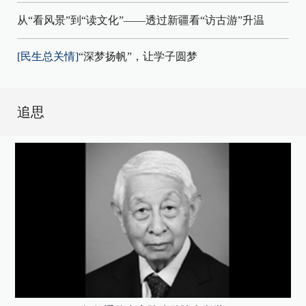
从“看风景”到“读文化”——透过新疆看“访古游”升温
[民生总关情]
“深梦扬帆”，让学子圆梦
追思