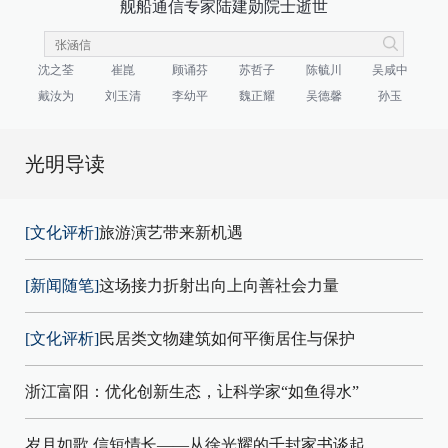
舰船通信专家陆建勋院士逝世
沈之荃
崔崑
顾诵芬
苏哲子
陈毓川
吴咸中
戴汝为
刘玉清
李幼平
魏正耀
吴德馨
孙玉
光明导读
[文化评析]
旅游演艺带来新机遇
[新闻随笔]
这场接力折射出向上向善社会力量
[文化评析]
民居类文物建筑如何平衡居住与保护
浙江富阳：优化创新生态，让科学家“如鱼得水”
岁月如歌 信短情长——从徐光耀的千封家书谈起