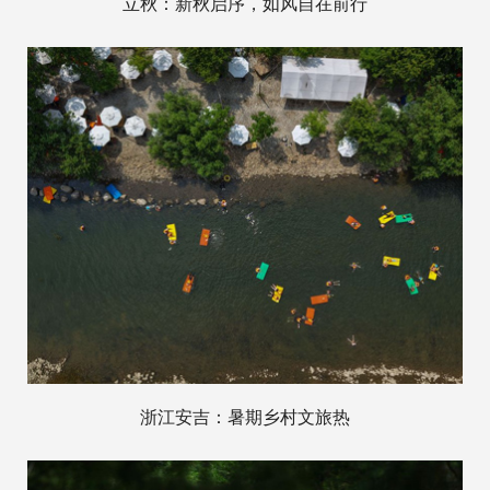
立秋：新秋启序，如风自在前行
浙江安吉：暑期乡村文旅热