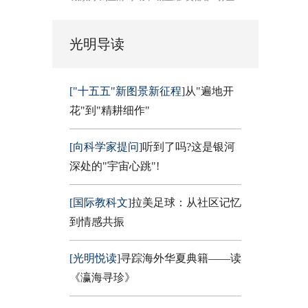
光明导读
["十五五"新图景新征程]
从"遍地开
花"到"精耕细作"
[向科学家提问]
听到了吗?这是银河
深处的"宇宙心跳"!
[国际教科文]
拉美足球：从社区记忆
到情感共振
[光明悦读]
寻踪海外华夏典籍——读
《瀛海寻珍》