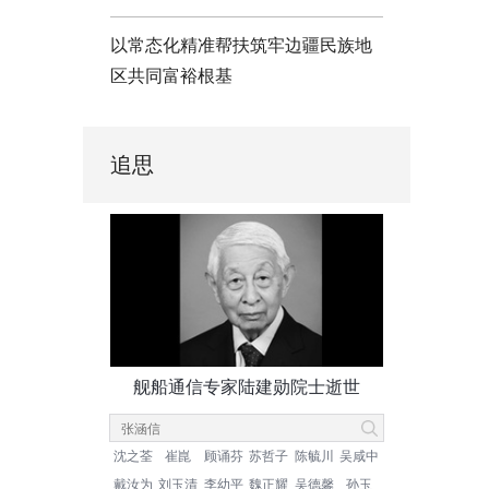
以常态化精准帮扶筑牢边疆民族地
区共同富裕根基
追思
舰船通信专家陆建勋院士逝世
沈之荃
崔崑
顾诵芬
苏哲子
陈毓川
吴咸中
戴汝为
刘玉清
李幼平
魏正耀
吴德馨
孙玉