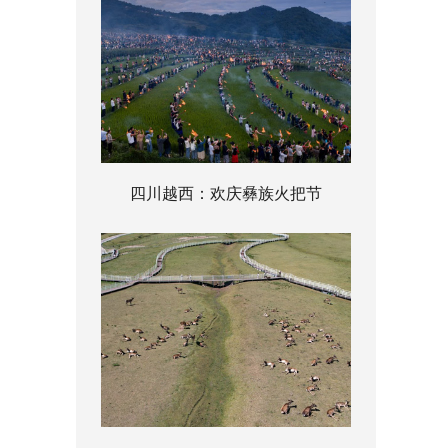
四川越西：欢庆彝族火把节