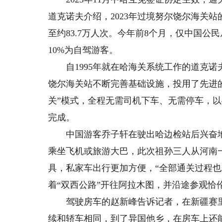
道克诺夫介绍，2023年过境努尔饶尔海关站的
至约83.7万人次。今年前8个月，仅中国公
10%为自驾游客。
自1995年就在哈海关系统工作的道克诺
饶尔海关站不断完善基础设施，投用了先进
关”模式，全程无需司机下车、无需停车，
完成。
中国游客乔子轩在驶出哈边检站后兴奋地
乘坐飞机或旅游大巴，此次祖孙三人从河南
具，私家车出行更加方便，“全部通关过程也
着“双西公路”开往阿拉木图，并沿途参观恰
驾驶房车的赵新峰告诉记者，在新疆赛里
续和轿车相同，到了异国他乡，在房车上还