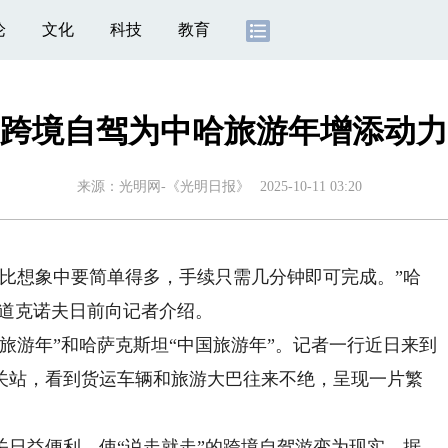
论
文化
科技
教育
跨境自驾为中哈旅游年增添动力
来源：
光明网-《光明日报》
2025-10-11 03:20
想象中要简单得多，手续只需几分钟即可完成。”哈
·道克诺夫日前向记者介绍。
坦旅游年”和哈萨克斯坦“中国旅游年”。记者一行近日来到
关站，看到货运车辆和旅游大巴往来不绝，呈现一片繁
。
关日益便利，使“说走就走”的跨境自驾游变为现实。据