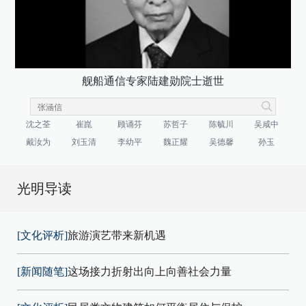
舰船通信专家陆建勋院士逝世
沈之荃
崔崑
顾诵芬
苏哲子
陈毓川
吴咸中
戴汝为
刘玉清
李幼平
魏正耀
吴德馨
孙玉
光明导读
[文化评析]
旅游演艺带来新机遇
[新闻随笔]
这场接力折射出向上向善社会力量