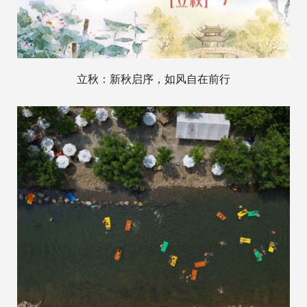
立秋：新秋启序，如风自在前行