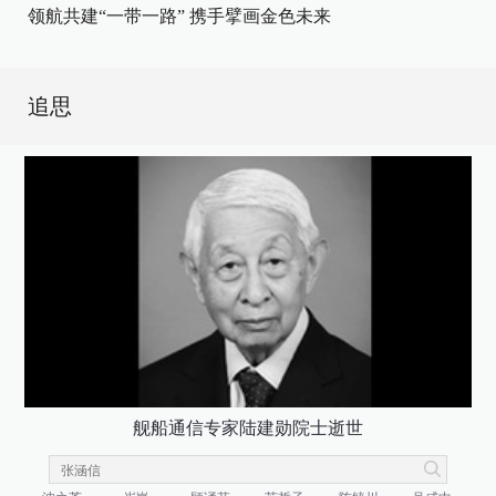
领航共建“一带一路” 携手擘画金色未来
追思
舰船通信专家陆建勋院士逝世