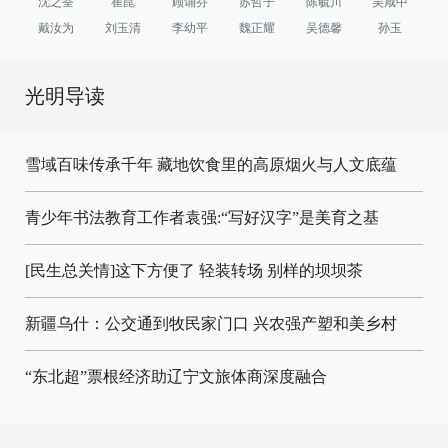
沈之荃
崔崑
顾诵芬
苏哲子
陈毓川
吴咸中
戴汝为
刘玉清
李幼平
魏正耀
吴德馨
孙玉
光明导读
雪域百味传承千年 藏地饮食里的高原烟火与人文底蕴
青少年书法教育工作者袁强:“写好汉字”是美育之基
[民生总关情]这下方便了
轻装转场
别样的坝坝茶
新疆乌什：公交通到牧民家门口
兴农强产塑和美乡村
“东北超”票根经济助辽宁文旅体商深度融合