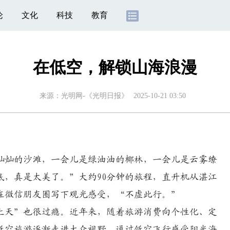
论
文化
科技
教育
在低空，解锁山海浪漫
来源：
光明网-《光明日报》
2025-10-21 03:50
灿灿的沙滩，一会儿是绿油油的椰林，一会儿是云雾缭
底，真是太美了。”大约90分钟的旅程，直升机从湛江
在微信朋友圈写下观光感受，“不虚此行。”
天”也很过瘾。近年来，随着旅游消费向个性化、定
低空旅游逐渐走进大众视野，通过低空飞行感受阳光海