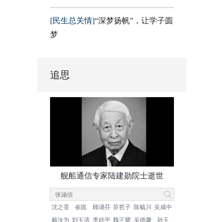
[民生总关情]
“深梦扬帆”，让学子圆
梦
追思
舰船通信专家陆建勋院士逝世
沈之荃
崔崑
顾诵芬
苏哲子
陈毓川
吴咸中
戴汝为
刘玉清
李幼平
魏正耀
吴德馨
孙玉