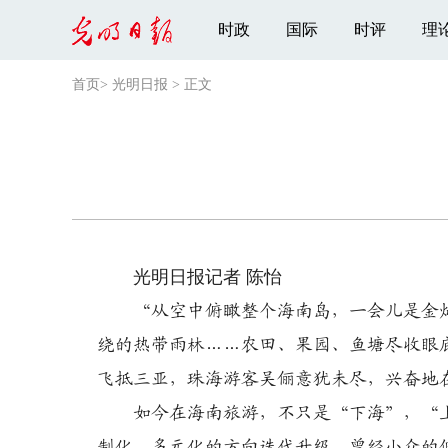
时政
国际
时评
理
首页
>
光明日报
>
正文
光明日报记者 陈怡
“从空中俯瞰整个海南岛，一会儿是金
绕的热带雨林……农田、果园、鱼塘尽收眼
飞抵三亚，珠海游客吴俪意犹未尽，兴奋地
如今在海南旅游，不只是“下海”，“上
制化、多元化的方向迭代升级，曾经小众的