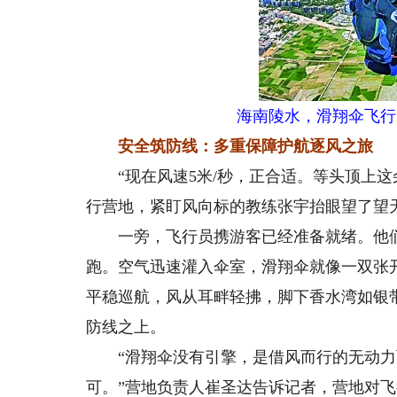
海南陵水，滑翔伞飞行
安全筑防线：多重保障护航逐风之旅
“现在风速5米/秒，正合适。等头顶上这
行营地，紧盯风向标的教练张宇抬眼望了望
一旁，飞行员携游客已经准备就绪。他们
跑。空气迅速灌入伞室，滑翔伞就像一双张
平稳巡航，风从耳畔轻拂，脚下香水湾如银
防线之上。
“滑翔伞没有引擎，是借风而行的无动力
可。”营地负责人崔圣达告诉记者，营地对