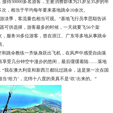
，接待30000多名游客，主要消费群体为21岁至35岁的年
多次，相当于平均每年要来基地跳伞10余次。
淡季，客流量也相当可观。”基地飞行员李思聪告诉
器可供选择，游客最多的时候，一天就要飞56个架
次，服务30多位游客，曾在浙江、广东等多地从事跳伞
倍。
高空和跳伞教练一齐纵身跃出飞机，在风声中感受自由落
再享受几分钟空中漫步的悠闲，最后缓缓着陆……落地
，“我在澳大利亚和新西兰都玩过跳伞，这是第一次在国
‘给力’，北纬十八度的美真不是‘吹’出来的。”