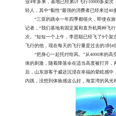
业4年多来，基地已经累计飞行10000多架次
轻人，其中“黏性”最强的消费者已经来过40
“三亚的跳伞一年四季都很火，即使在旅游
记者，“我们基地有固定翼和直升机两种飞行
次。”短短一个上午，李思聪已经飞了9个架
飞行的他，现在每天的飞行量是过去的3到4
“把身心一起托付给风。”从4000米的
体的刺激，随着降落伞在适当高度被打开，
后，山东游客于威还沉浸在幸福的晕眩感中
内跳，没想到体验感这么好，海棠湾的风光相当