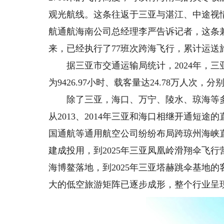
观光航线。这条往返于三亚与湛江、中途视
航通航海南公司总经理李严告诉记者，这条兼
来，已经执行了77班次跨海飞行，累计运送旅
据三亚市交通运输局统计，2024年，三亚
为9426.97小时、载客量达24.78万人次，分别占
除了三亚，海口、万宁、陵水、琼海等多
从2013、2014年三亚和海口相继开通短途的
国通航等通用航空公司纷纷布局跨琼州海峡直
建成投用，到2025年三亚凤凰岭滑翔伞飞行
海博鳌落地，到2025年三亚塔赫跳伞基地
大的低空旅游矩阵已逐步成形，整个行业呈