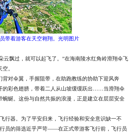
员带着游客在天空翱翔。光明图片
朵云飘过，就可以起飞了。”在海南陵水红角岭滑翔伞飞
天空。
背对伞翼，手握阻带，在助跑教练的协助下迎风奔
开的彩色翅膀，带着二人从山坡缓缓跃出……当滑翔伞
带蜿蜒。这份与自然共振的浪漫，正是建立在层层安全
飞行器。为了平安归来，飞行经验和安全意识缺一不
飞行员的筛选近乎严苛——在正式带游客飞行前，飞行员