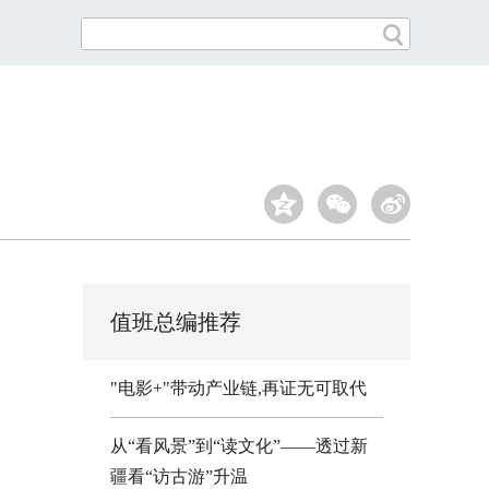
值班总编推荐
"电影+"带动产业链,再证无可取代
从“看风景”到“读文化”——透过新
疆看“访古游”升温