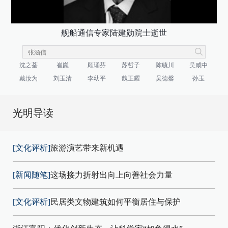
舰船通信专家陆建勋院士逝世
沈之荃
崔崑
顾诵芬
苏哲子
陈毓川
吴咸中
戴汝为
刘玉清
李幼平
魏正耀
吴德馨
孙玉
光明导读
[文化评析]
旅游演艺带来新机遇
[新闻随笔]
这场接力折射出向上向善社会力量
[文化评析]
民居类文物建筑如何平衡居住与保护