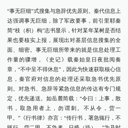
“事无巨细”式搜集与急辞优先原则。秦代信息上
达强调事无巨细，除了军政要事，前引里耶秦
简“枝（枳）枸”志书显示，针对某年某树是否结
果也要核实上报，展现出对基层信息搜集的全
面、细密。事无巨细所带来的就是信息处理工
作量的骤增，《史记》载秦始皇日夜批阅奏
章，“不中呈不得休息”，因此为快速获取核心信
息，秦官府对信息的处理还采取急书优先原
则。对急书、急辞等紧急信息的传达有专门规
定，优先递送。如岳麓简载：“令曰：上事，散
书，取急用者上，勿谓刺。不从令，赀一
甲。”《行书律》亦言：“传行书，署急辄行，不
辄行，赀二甲。不急者，日觱（毕）。”为及时