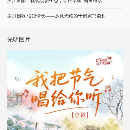
浙江富阳：优化创新生态，让科学家“如鱼得水”
岁月如歌 信短情长——从徐光耀的千封家书谈起
光明图片