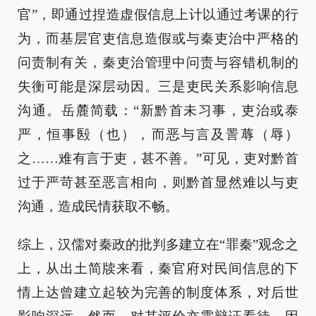
官”，即通过捏造虚假信息上计以通过考课的行
为，而基层官吏信息造假或与秦吏治中严格的
问责制有关，秦吏治管理中问责与容错机制的
失衡可能是深层动因。三是吏民关系影响信息
沟通。岳麓简载：“新黔首未习事，吏治或泰
严，恒事殹（也），而恶与言及詈蓐（辱）
之……难有言于吏，甚不善。”可见，吏对黔首
过于严苛甚至恶言相向，则黔首显然难以与吏
沟通，造成民情获取不畅。
综上，汉儒对秦政的批判多建立在“罪秦”观念之
上，从出土简牍来看，秦官府对民间信息的下
情上达曾建立起较为完善的制度体系，对后世