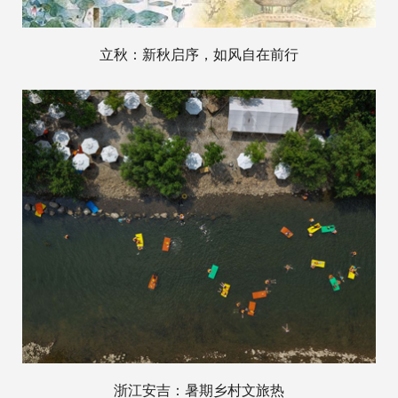
立秋：新秋启序，如风自在前行
浙江安吉：暑期乡村文旅热