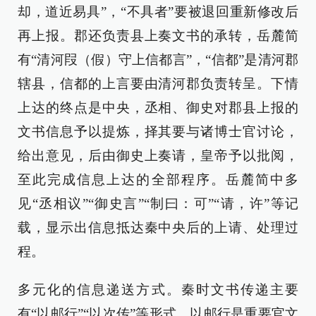
却，道近易具”，“不具者”要被退回重新修改后
再上报。郡还负责县上奏文书的承转，岳麓简
有“清河叚（假）守上信都言”，“信都”是清河郡
辖县，信都的上言要由清河郡负责转呈。下情
上达的终点是中央，丞相、御史对郡县上报的
文书信息予以提炼，择其要与诸博士官讨论，
给出意见，后由御史上奏请，皇帝予以批阅，
至此完成信息上达的全部程序。岳麓简中多
见“丞相议”“御史言”“制曰：可”“请，许”等记
载，显示出信息抵达秦中央后的上请、处理过
程。
多元化的信息递送方式。秦时文书传递主要
有“以邮行”“以次传”等形式。以邮行是重要官文