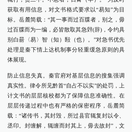
获取有用信息，对文书格式要求以“易知”为目
标。岳麓简载：“其一事而过百牒者，别之，毋
过百牒而为一编，必皆散取其急辤(辞)，令约具
别白昜〈易〉智（知）殹（也）。”对急书优先
处理是秦下情上达机制事分轻重缓急原则的具
体展现。
防止信息失真。秦官府对基层信息的搜集强调
真实性。律令所见黔首“自占不以实”的处罚，上
计文书的层层核校都为了保障信息准确性。在
层层传递过程中也有严格的保密程序，岳麓简
载：“诸传书，其封毁，所过县官辄复封以令、
丞印。封缠解，辄缠而封其上，毋去故封”，文