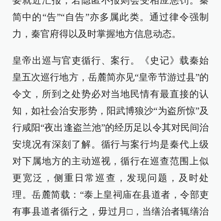
要就近汇报，若隐匿不报则会受相应惩罚。秦
简中的“告”“自告”亦多属此类。通过律令强制
力，秦官府得以及时掌握地方信息动态。
皇帝出巡与官吏循行、案行。《史记》载秦始
皇五次巡行地方，岳麓简亦见“皇帝节游过县”的
令文，所到之处势必对当地民情有最直接的认
知，如社会治安形势，阳武博狼沙“为盗所惊”及
行咸阳“夜出逢盗兰池”的经历足以令其对民间治
安境况有深刻了解。循行与案行均是秦代上级
对下属地方的主动巡视，循行在巡查范围上似
更宽泛，侧重日常巡查，发现问题，及时处
理。岳麓简载：“泰上皇祠庙在县道者，令部吏
有事县道者循行之，毋过月□，当缮治者辄缮治