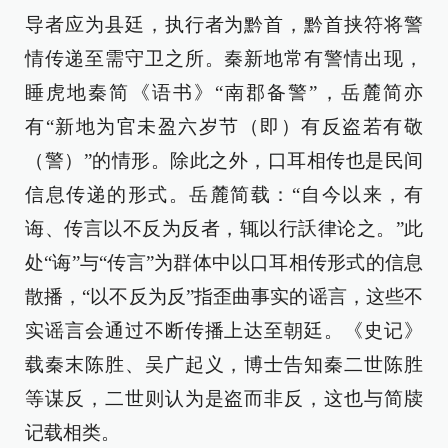
导者应为县廷，执行者为黔首，黔首挟符将警
情传递至需守卫之所。秦新地常有警情出现，
睡虎地秦简《语书》“南郡备警”，岳麓简亦
有“新地为官未盈六岁节（即）有反盗若有敬
（警）”的情形。除此之外，口耳相传也是民间
信息传递的形式。岳麓简载：“自今以来，有
诲、传言以不反为反者，辄以行訞律论之。”此
处“诲”与“传言”为群体中以口耳相传形式的信息
散播，“以不反为反”指歪曲事实的谣言，这些不
实谣言会通过不断传播上达至朝廷。《史记》
载秦末陈胜、吴广起义，博士告知秦二世陈胜
等谋反，二世则认为是盗而非反，这也与简牍
记载相类。