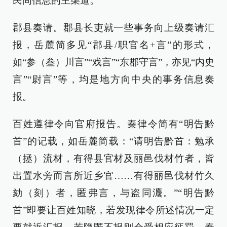
民间信息的主渠道。
郡县奏请。郡县长吏就一些事务向上级奏请汇
报，岳麓简多见“郡县/职官名+言”的形式，
如“参（叁）川言”“戏言”“东郡守言”，亦见“内史
言”“尉言”等，均是地方向中央的事务信息奏
报。
百姓遵律令向官府报告。秦律令简有“明告黔
首”的记载，如岳麓简载：“请明告黔首：勉承
（拯）流材，有得县官材及丽邑伐材竹者，皆
出置水旁而言所近乡官……有得丽邑伐材竹久
劾（刻）者，匿弗言，与盗同灋。”“明告黔
首”即要让百姓知晓，若发现律令所述情况一定