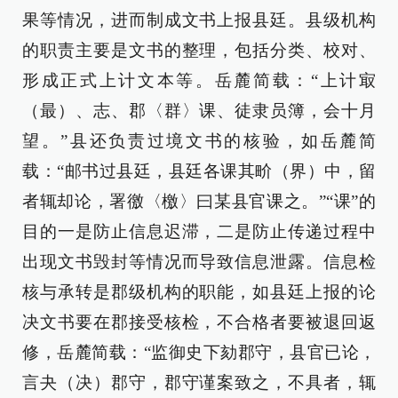
果等情况，进而制成文书上报县廷。县级机构
的职责主要是文书的整理，包括分类、校对、
形成正式上计文本等。岳麓简载：“上计
㝡
（最）、志、郡〈群〉课、徒隶员簿，会十月
望。”县还负责过境文书的核验，如岳麓简
载：“邮书过县廷，县廷各课其畍（界）中，留
者辄却论，署徼〈檄〉曰某县官课之。”“课”的
目的一是防止信息迟滞，二是防止传递过程中
出现文书毁封等情况而导致信息泄露。信息检
核与承转是郡级机构的职能，如县廷上报的论
决文书要在郡接受核检，不合格者要被退回返
修，岳麓简载：“监御史下劾郡守，县官已论，
言夬（决）郡守，郡守谨案致之，不具者，辄