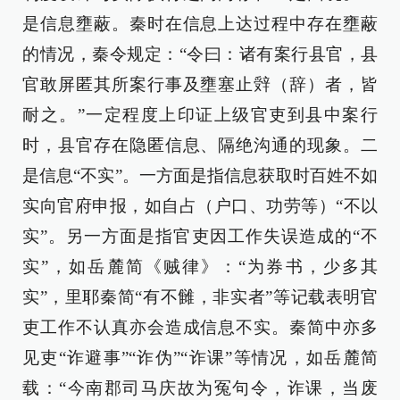
是信息壅蔽。秦时在信息上达过程中存在壅蔽
的情况，秦令规定：“令曰：诸有案行县官，县
官敢屏匿其所案行事及壅塞止辤（辞）者，皆
耐之。”一定程度上印证上级官吏到县中案行
时，县官存在隐匿信息、隔绝沟通的现象。二
是信息“不实”。一方面是指信息获取时百姓不如
实向官府申报，如自占（户口、功劳等）“不以
实”。另一方面是指官吏因工作失误造成的“不
实”，如岳麓简《贼律》：“为券书，少多其
实”，里耶秦简“有不雠，非实者”等记载表明官
吏工作不认真亦会造成信息不实。秦简中亦多
见吏“诈避事”“诈伪”“诈课”等情况，如岳麓简
载：“今南郡司马庆故为冤句令，诈课，当废