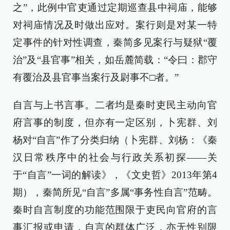
之”，此例中官吏通过定期巡查县中祠庙，能够
对祠庙情况及时做出应对。案行则是对某一特
定事件的针对性调查，秦简多见案行与疑狱“覆
治”及“县官事”相关，如岳麓简载：“令曰：郡守
有覆治及县官事当案行及尉事不□者。”
自言与上书言事。二者均是秦时吏民主动向官
府言事的制度，但亦有一定区别，卜宪群、刘
杨对“自言”作了分类归纳（卜宪群、刘杨：《秦
汉日常秩序中的社会与行政关系初探——关
于“自言”一词的解读》，《文史哲》2013年第4
期），秦简所见“自言”多属“事务性自言”范畴。
秦时自言制度的功能范围限于吏民向官府的言
事汇报或申请，自言的群体广泛，亦无性别限