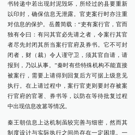
书转递中若出现封泥毁坏，所经过的县要重新
以印封，确保信息无泄露。官吏案行时亦注重
对信息的保护。岳麓简载：“吏有案行官，官而
独有令曰：有问其官必先请之者，令案行其官
者尽先封闭其所当案行官府及券书。它不可封
闭者，财（裁）令人谨守卫，须其官自请，请
报到，乃以从事。”秦时有些特殊机构不能直接
被案行，需要上请得到回复后方可据上级意见
执行。在上请过程中，案行官吏则要封存被案
行官府的官署、券书等，以防在等待批复过程
中出现信息改篡等情况。
秦王朝信息上达机制虽较完善与细密，然而其
制度设计与实际执行之间尚存在一定困境。一