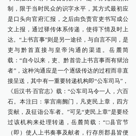
制，限于当时民众的识字水平，其方式最初应
是口头向官府汇报，之后由负责官吏书写成公
文上报，通过驿传体系传递，使得下情及时上
达。“上书言事”则是另一途径，与自言不同，是
吏与黔首直接与皇帝沟通的渠道。岳麓简
载：“自今以来，吏、黔首尝上书言事而有狱治
者”，这种沟通应是一个逐级传达的过程而非直
接呈送，其中有一重要转递机构即“公车司马”，
《后汉书·百官志》载：“公车司马令一人，六百
石。本注曰：掌宫南阙门，凡吏民上章，四方
贡献，及征诣公车者。”可见“吏民上章”是要经
过该机构来处理转递，岳麓简载：“□县官节
（即）使人上书奏事及献者，行存所郡县皆便