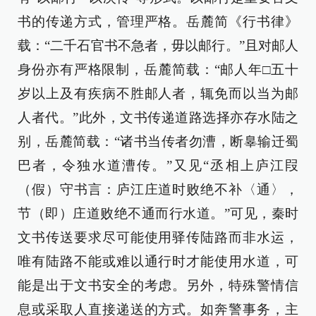
书的传递方式，管理严格。岳麓简《行书律》
载：“二千石官书不急者，毋以邮行。”且对邮人
身份亦有严格限制，岳麓简载：“邮人年□五十
岁以上及有疾病不胜邮人者，辄免而以当为邮
人者代。”此外，文书传递道路选择亦存水陆之
别，岳麓简载：“诸书当传者勿漕，断辠输迁蜀
巴者，令独水道漕传。”又见“丞相上庐江叚
（假）守书言：庐江庄道时败绝不补〈通〉，
节（即）庄道败绝不通而行水道。”可见，秦时
文书传送要求尽可能使用驿传陆路而非水运，
唯有陆路不能或难以通行时才能使用水道，可
能是出于文书安全的考虑。另外，特殊警情信
息或采取人直接递送的方式。如奔警事务，主