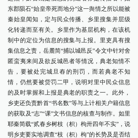
东郡陨石“始皇帝死而地分”这一舆情之所以能被
秦始皇闻知，定与民众传播、乡里搜集并层级
化转递而至有关。乡里作为基层机构，在该机
制中的定位为信息的搜集与上报。里吏具有搜
集信息之责，岳麓简“捕以城邑反”令文中针对舍
匿蛮夷来间及欲反城邑者等情况，典老知情不
告，要被处完城旦舂的刑罚，而若典老不知
情，仍然要被赀罚二甲，说明对里中民众信息
的及时掌握和上报是典老的职责之一。此外，
乡吏还负责黔首“书名数”等与上计相关户籍信息
的获取及“志”“课”文书信息的核查与制作。如里
耶秦简载“贰春乡树枝（枳）枸卅四年不实”，说
明乡吏要实地调查“枝（枳）枸”的长势及是否结