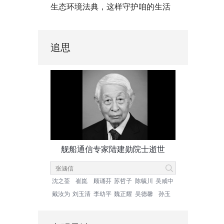
生态环境法典，这样守护咱的生活
追思
舰船通信专家陆建勋院士逝世
沈之荃
崔崑
顾诵芬
苏哲子
陈毓川
吴咸中
戴汝为
刘玉清
李幼平
魏正耀
吴德馨
孙玉