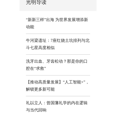
光明导读
“新新三样”出海 为世界发展增添新
动能
牛河梁遗址：7座红烧土坑排列与北
斗七星高度相似
洗牙出血、牙齿松动？那是你的口
腔在“求救”
【推动高质量发展】“人工智能+”，
解锁更多新可能
礼以立人：曾国藩礼学的内在逻辑
与当代回响