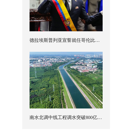
德拉埃斯普列亚宣誓就任哥伦比亚总统
南水北调中线工程调水突破800亿立方米