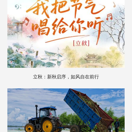
立秋：新秋启序，如风自在前行