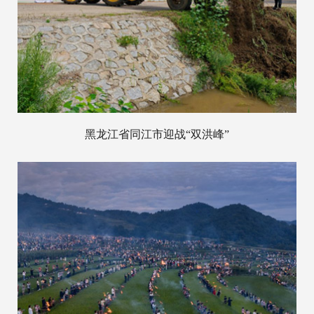
黑龙江省同江市迎战“双洪峰”