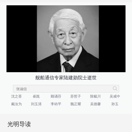
舰船通信专家陆建勋院士逝世
沈之荃
崔崑
顾诵芬
苏哲子
陈毓川
吴咸中
戴汝为
刘玉清
李幼平
魏正耀
吴德馨
孙玉
光明导读