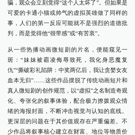
骗，观众会立刻觉得“这个人太坏了”。但如果是
可爱的卡通小猫或帅气的虚拟英雄做了同样的
事，人们的第一反应可能就不是强烈的道德批
判，而是觉得他“很带感”或“有苦衷”。
从一些热播动画微短剧的片名，便能窥见一
斑：“妹妹被霸凌侮辱致死，我化身恶魔复
仇”“撕破彩礼陷阱：中奖两亿后，我让贪婪女友
血本无归”……这些作品摆脱了传统动画短片和
真人微短剧的创作规范，以“虚拟”之名制造奇观
化、夸张化的叙事体验，配合极力撩拨观众情
绪的海报封面，不断冲击视觉与认知的底线。
更深层的问题在于其价值观存在严重偏差。不
少作品将叙事核心建立在财富、地位等物质价