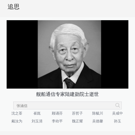
追思
舰船通信专家陆建勋院士逝世
沈之荃
崔崑
顾诵芬
苏哲子
陈毓川
吴咸中
戴汝为
刘玉清
李幼平
魏正耀
吴德馨
孙玉