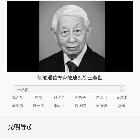
舰船通信专家陆建勋院士逝世
沈之荃
崔崑
顾诵芬
苏哲子
陈毓川
吴咸中
戴汝为
刘玉清
李幼平
魏正耀
吴德馨
孙玉
光明导读