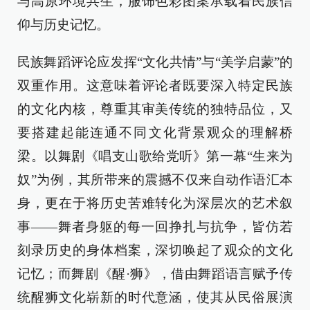
与高原环境共生，服饰色彩图案承载着民族信
仰与历史记忆。
民族舞蹈评论应发挥“文化共情”与“美学启蒙”的
双重作用。这意味着评论者既要深入特定民族
的文化内核，尊重其审美传统的独特品位，又
要搭建起能连通不同文化背景观众的理解桥
梁。以舞剧《唱支山歌给党听》第一幕“生来为
奴”为例，其所带来的震撼不仅来自动作语汇本
身，更在于将历史苦难转化为深层次的艺术叙
事——舞者身躯的每一回挣扎与抗争，皆仿若
刻录历史的身体档案，深切唤起了观众的文化
记忆；而舞剧《醒·狮》，借由舞蹈语言赋予传
统醒狮文化崭新的时代意涵，使其从民俗展演