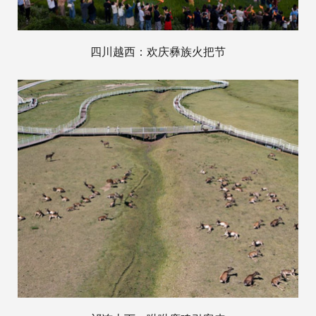
四川越西：欢庆彝族火把节