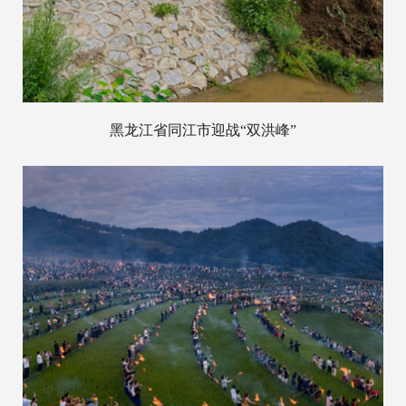
黑龙江省同江市迎战“双洪峰”