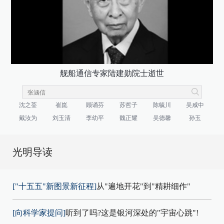
舰船通信专家陆建勋院士逝世
沈之荃
崔崑
顾诵芬
苏哲子
陈毓川
吴咸中
戴汝为
刘玉清
李幼平
魏正耀
吴德馨
孙玉
光明导读
["十五五"新图景新征程]
从"遍地开花"到"精耕细作"
[向科学家提问]
听到了吗?这是银河深处的"宇宙心跳"!