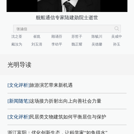
舰船通信专家陆建勋院士逝世
沈之荃
崔崑
顾诵芬
苏哲子
陈毓川
吴咸中
戴汝为
刘玉清
李幼平
魏正耀
吴德馨
孙玉
光明导读
[文化评析]
旅游演艺带来新机遇
[新闻随笔]
这场接力折射出向上向善社会力量
[文化评析]
民居类文物建筑如何平衡居住与保护
浙江富阳：优化创新生态，让科学家“如鱼得水”