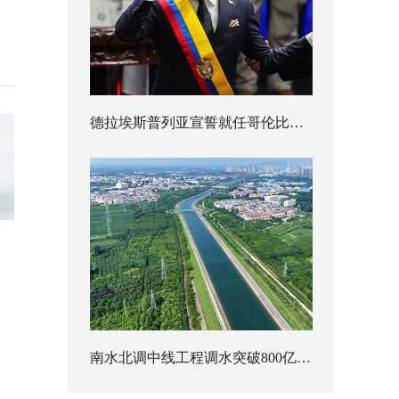
德拉埃斯普列亚宣誓就任哥伦比亚总统
南水北调中线工程调水突破800亿立方米