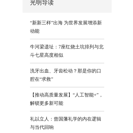
光明导读
“新新三样”出海 为世界发展增添新
动能
牛河梁遗址：7座红烧土坑排列与北
斗七星高度相似
洗牙出血、牙齿松动？那是你的口
腔在“求救”
【推动高质量发展】“人工智能+”，
解锁更多新可能
礼以立人：曾国藩礼学的内在逻辑
与当代回响