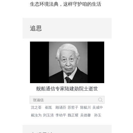
生态环境法典，这样守护咱的生活
追思
舰船通信专家陆建勋院士逝世
沈之荃
崔崑
顾诵芬
苏哲子
陈毓川
吴咸中
戴汝为
刘玉清
李幼平
魏正耀
吴德馨
孙玉