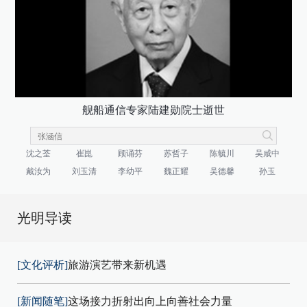
舰船通信专家陆建勋院士逝世
沈之荃
崔崑
顾诵芬
苏哲子
陈毓川
吴咸中
戴汝为
刘玉清
李幼平
魏正耀
吴德馨
孙玉
光明导读
[文化评析]
旅游演艺带来新机遇
[新闻随笔]
这场接力折射出向上向善社会力量