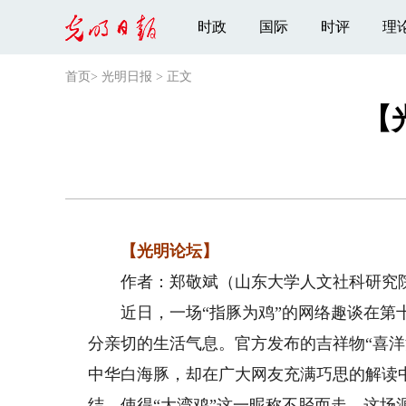
时政
国际
时评
理
首页
>
光明日报
>
正文
【
【光明论坛】
作者：郑敬斌（山东大学人文社科研究院
近日，一场“指豚为鸡”的网络趣谈在第十
分亲切的生活气息。官方发布的吉祥物“喜洋
中华白海豚，却在广大网友充满巧思的解读
结，使得“大湾鸡”这一昵称不胫而走。这场