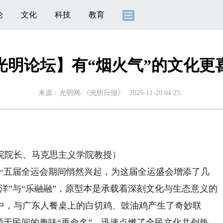
论
文化
科技
教育
光明论坛】有“烟火气”的文化更
来源：
光明网-《光明日报》
2025-11-20 04:25
院长、马克思主义学院教授）
五届全运会期间悄然兴起，为这届全运盛会增添了几
洋”与“乐融融”，原型本是承载着深刻文化与生态意义的
中，与广东人餐桌上的白切鸡、豉油鸡产生了奇妙联
源于民间的趣味“再命名”，迅速点燃了全民文化共创热