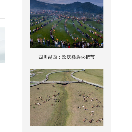
四川越西：欢庆彝族火把节