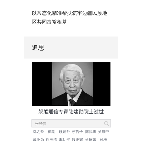
以常态化精准帮扶筑牢边疆民族地
区共同富裕根基
追思
舰船通信专家陆建勋院士逝世
沈之荃
崔崑
顾诵芬
苏哲子
陈毓川
吴咸中
戴汝为
刘玉清
李幼平
魏正耀
吴德馨
孙玉