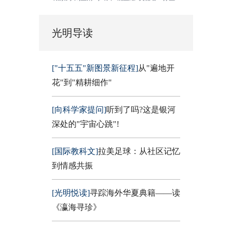
光明导读
["十五五"新图景新征程]
从"遍地开
花"到"精耕细作"
[向科学家提问]
听到了吗?这是银河
深处的"宇宙心跳"!
[国际教科文]
拉美足球：从社区记忆
到情感共振
[光明悦读]
寻踪海外华夏典籍——读
《瀛海寻珍》