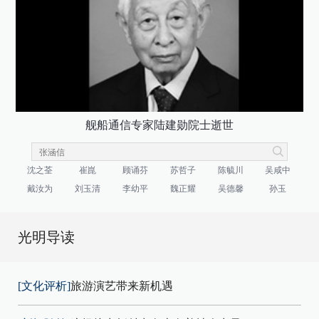
舰船通信专家陆建勋院士逝世
沈之荃
崔崑
顾诵芬
苏哲子
陈毓川
吴咸中
戴汝为
刘玉清
李幼平
魏正耀
吴德馨
孙玉
光明导读
[文化评析]
旅游演艺带来新机遇