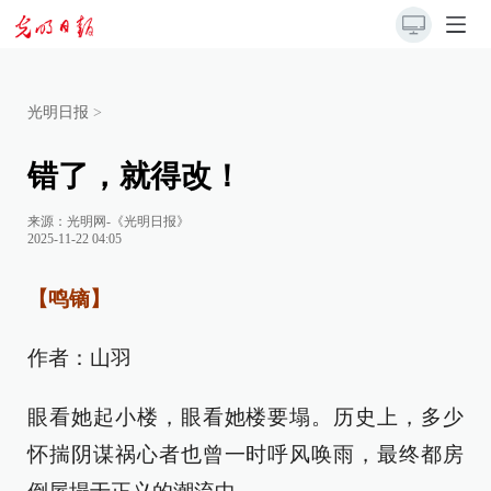
光明日报
>
错了，就得改！
来源：
光明网-《光明日报》
2025-11-22 04:05
【鸣镝】
作者：山羽
眼看她起小楼，眼看她楼要塌。历史上，多少
怀揣阴谋祸心者也曾一时呼风唤雨，最终都房