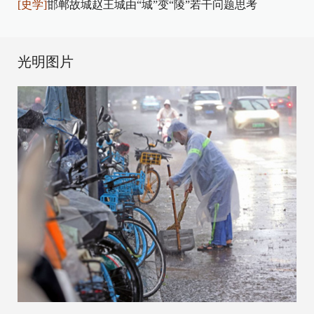
[史学]
邯郸故城赵王城由“城”变“陵”若干问题思考
光明图片