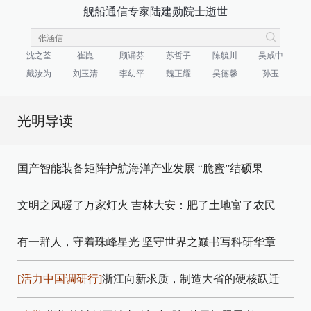
舰船通信专家陆建勋院士逝世
沈之荃
崔崑
顾诵芬
苏哲子
陈毓川
吴咸中
戴汝为
刘玉清
李幼平
魏正耀
吴德馨
孙玉
光明导读
国产智能装备矩阵护航海洋产业发展
“脆蜜”结硕果
文明之风暖了万家灯火
吉林大安：肥了土地富了农民
有一群人，守着珠峰星光
坚守世界之巅书写科研华章
[活力中国调研行]
浙江向新求质，制造大省的硬核跃迁