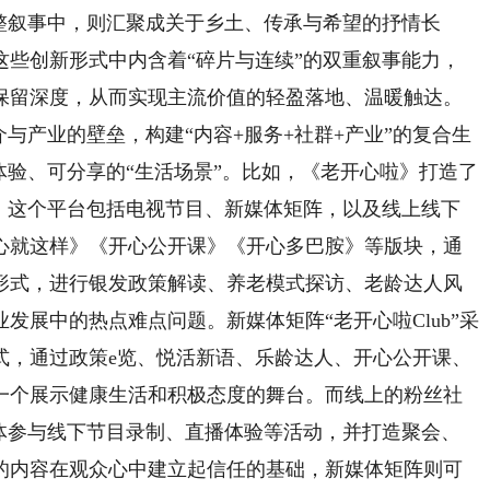
整叙事中，则汇聚成关于乡土、传承与希望的抒情长
这些创新形式中内含着“碎片与连续”的双重叙事能力，
保留深度，从而实现主流价值的轻盈落地、温暖触达。
产业的壁垒，构建“内容+服务+社群+产业”的复合生
体验、可分享的“生活场景”。比如，《老开心啦》打造了
”。这个平台包括电视节目、新媒体矩阵，以及线上线下
心就这样》《开心公开课》《开心多巴胺》等版块，通
形式，进行银发政策解读、养老模式探访、老龄达人风
发展中的热点难点问题。新媒体矩阵“老开心啦Club”采
式，通过政策e览、悦活新语、乐龄达人、开心公开课、
一个展示健康生活和积极态度的舞台。而线上的粉丝社
群体参与线下节目录制、直播体验等活动，并打造聚会、
的内容在观众心中建立起信任的基础，新媒体矩阵则可