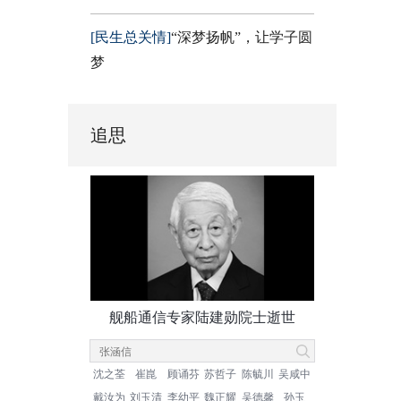
[民生总关情]
“深梦扬帆”，让学子圆
梦
追思
舰船通信专家陆建勋院士逝世
沈之荃
崔崑
顾诵芬
苏哲子
陈毓川
吴咸中
戴汝为
刘玉清
李幼平
魏正耀
吴德馨
孙玉