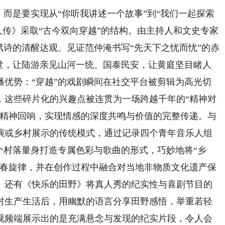
而是要实现从“你听我讲述一个故事”到“我们一起探索
人传》采取“古今双向穿越”的结构。由主持人和文史专家
赋诗的清醒达观、见证范仲淹书写“先天下之忧而忧”的赤
盛世，让陆游亲见山河一统、国泰民安，让黄庭坚目睹人
播优势：“穿越”的戏剧瞬间在社交平台被剪辑为高光切
，这些碎片化的兴趣点被连贯为一场跨越千年的“精神对
与精神回响，实现情感的深度共鸣与价值的完整传递。与
演或乡村展示的传统模式，通过记录四个青年音乐人组
每个村落量身打造专属色彩与歌曲的形式，巧妙地将“乡
青春旋律，并在创作过程中融合对当地非物质文化遗产保
。还有《快乐的田野》将真人秀的纪实性与喜剧节目的
村生产生活后，用幽默的语言分享田野感悟，举重若轻
视频端展示出的是充满悬念与发现的纪实片段，令人会