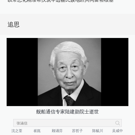
追思
舰船通信专家陆建勋院士逝世
沈之荃
崔崑
顾诵芬
苏哲子
陈毓川
吴咸中