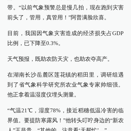
带。“以前气象预警总是慢几拍，现在跑到灾害
前头了，管用，真管用！”阿普满脸欣喜。
目前，我国因气象灾害造成的经济损失占GDP
比例，已下降至0.3%。
天气预报，既助农防天灾，也助农夺高产。
在湖南长沙岳麓区莲花镇的稻田里，调研组遇
到了省气象科学研究所农业气象专家帅细强。
他正拿着温湿度仪埋头测量。
“气温21℃，湿度78%，接近稻穗低温冷害的临
界值。要提防寒露风！”他转头叮咛身边的“新农
人”王昌贵，“其他的，注意看‘天帮忙’。”