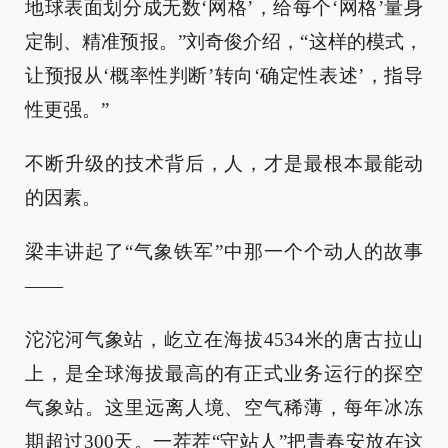
地球表面划分成无数‘网格’，给每个‘网格’量身
定制、精准预报。”刘奇俊介绍，“这样的模式，
让预报从‘概率性判断’转向‘确定性表述’，指导
性更强。”
不断升级的技术背后，人，才是最根本最能动
的因素。
梁丰讲起了“气象铁军”中那一个个动人的故事
——
沱沱河气象站，屹立在海拔4534米的唐古拉山
上，是全球海拔最高的有正式业务运行的探空
气象站。这里远离人境、空气稀薄，每年冰冻
期超过300天。一茬茬“守站人”把青春安放在这