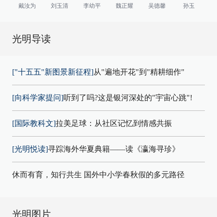
戴汝为
刘玉清
李幼平
魏正耀
吴德馨
孙玉
光明导读
["十五五"新图景新征程]
从"遍地开花"到"精耕细作"
[向科学家提问]
听到了吗?这是银河深处的"宇宙心跳"!
[国际教科文]
拉美足球：从社区记忆到情感共振
[光明悦读]
寻踪海外华夏典籍——读《瀛海寻珍》
休而有育，知行共生 国外中小学春秋假的多元路径
光明图片