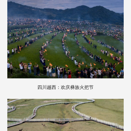
四川越西：欢庆彝族火把节