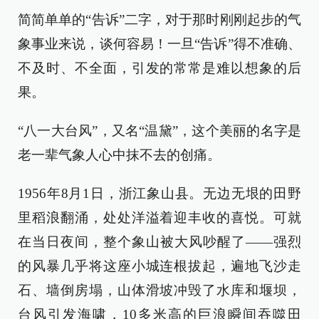
简简单单的“告诉”二字，对于那时刚刚起步的气
象事业来说，谈何容易！一旦“告诉”得不准确、
不及时、不全面，引发的常常是难以想象的后
果。
“八一大台风”，又名“温黛”，这个美丽的名字是
老一辈气象人心中抹不去的创痛。
1956年8月1日，浙江象山县。无边无垠的田野
里稻浪翻涌，处处洋溢着迎丰收的喜悦。可就
在当日夜间，整个象山被大风吵醒了——强烈
的风暴几乎将这座小城连根拔起，遍地飞沙走
石、墙倒房塌，山体滑坡冲毁了水库和堰坝，
台风引发海啸，10多米高的巨浪瞬间吞噬田