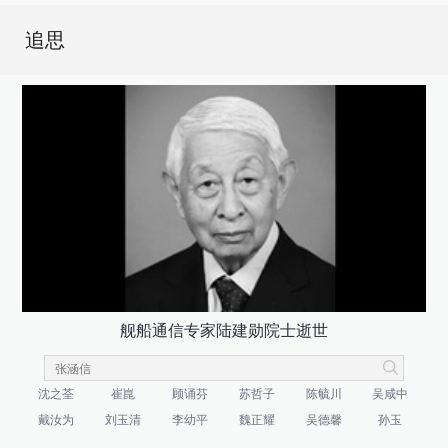
追思
舰船通信专家陆建勋院士逝世
沈之荃
崔崑
顾诵芬
苏哲子
陈毓川
吴咸中
戴汝为
刘玉清
李幼平
魏正耀
吴德馨
孙玉