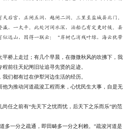
有天后宫，正闸五洞，越闸二洞。三里至盐城县北门。
登瀛，一太平。此处河阔水深，泊船已有定更时候。县
有似远山，因得一联云：“岸树已消残叶绿，海云犹带
平桥上走过；有几个早晨，在微微秋风的吹拂下，我
专程前往天妃闸旧址追寻先贤的足迹。
我们都有过在伊犁河边生活的经历。
他为推动河道疏浚工程而来，心忧民生大事，自是无
任之前有“先天下之忧而忧，后天下之乐而乐”的范
多一分之疏通，即田畴多一分之利赖。”疏浚河道是