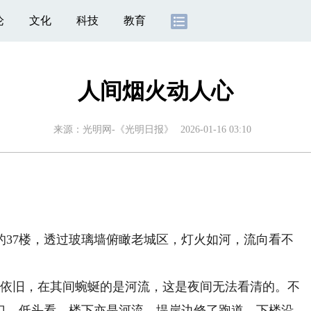
论
文化
科技
教育
人间烟火动人心
来源：
光明网-《光明日报》
2026-01-16 03:10
7楼，透过玻璃墙俯瞰老城区，灯火如河，流向看不
依旧，在其间蜿蜒的是河流，这是夜间无法看清的。不
口。低头看，楼下亦是河流，堤岸边修了跑道。下楼沿