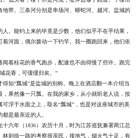
角地带。三条河分别是串场河、蟒蛇河、越河。盐城的
人。能钓上来的毕竟是少数，他们似乎不在乎结果，
盯着河面，偶尔拨动一下钓竿。我一圈跑回来，他们依
闻着桂花的香气跑步，配速也不由得慢了些许。跑完
城花香，可缓缓归矣。”
知“瓢城”是盐城的别称。晚上在酒店翻一本介绍当
看，果然像一只瓢。在我的家乡，从小就听老人说，按
瓢可浮于水面之上，取名“瓢城”，也是对这座城市的美
的都是最亲近的人。
六年（1836）农历十月，时为江苏巡抚兼署两江总
。林则徐一路的考察很亲民，接地气，烟火气十足，有