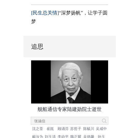
[民生总关情]
“深梦扬帆”，让学子圆
梦
追思
舰船通信专家陆建勋院士逝世
沈之荃
崔崑
顾诵芬
苏哲子
陈毓川
吴咸中
戴汝为
刘玉清
李幼平
魏正耀
吴德馨
孙玉