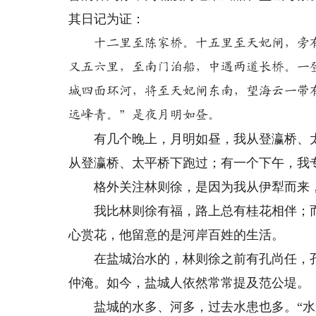
其日记为证：
十二里至陈家桥。十五里至天妃闸，旁
又五六里，至南门泊船，中遇两道长桥。一
城四面环河，将至天妃闸东南，望海云一带
远峰青。”是夜月明如昼。
有几个晚上，月明如昼，我从登瀛桥、太
从登瀛桥、太平桥下跑过；有一个下午，我
格外关注林则徐，是因为我从伊犁而来，
我比林则徐有福，路上总有桂花相伴；而
心赏花，他留意的是河岸百姓的生活。
在盐城治水的，林则徐之前有孔尚任，孔尚
仲淹。如今，盐城人依然常常提及范公堤。
盐城的水多、河多，过去水患也多。“水道