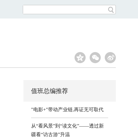
值班总编推荐
"电影+"带动产业链,再证无可取代
从“看风景”到“读文化”——透过新
疆看“访古游”升温