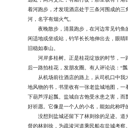
着河跑步，才发现酒店处于三条河围成的三
河，名字有烟火气。
夜晚散步，清晨跑步，在河边常见钓鱼的
闲适地或坐或站，钓竿长长地伸出去，眼睛
旧稳如泰山。
河岸多桂树。正是桂花绽放的时节，一路
后一路拍桂花，发朋友圈。有人评论说：“瓢
从机场前往酒店的路上，从司机口中我才得
地风物的书，书里收有一张老盐城地图，一
下葫芦浮起瓢。盐城自古饱受水患之害，而
好祈愿。它像是一个人的小名，能如此称呼
没想到盐城还留下了林则徐的足迹。道光十
督的林则徐，为疏浚河道乘民船在盐城考察