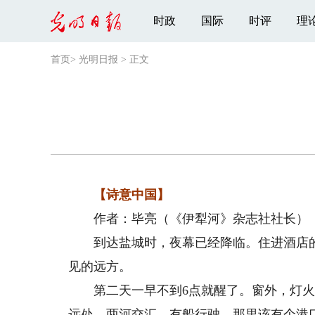
时政
国际
时评
理
首页
>
光明日报
>
正文
【诗意中国】
作者：毕亮（《伊犁河》杂志社社长）
到达盐城时，夜幕已经降临。住进酒店的3
见的远方。
第二天一早不到6点就醒了。窗外，灯火
远处，两河交汇，有船行驶，那里该有个港