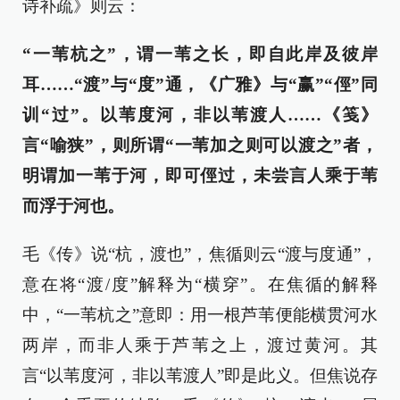
诗补疏》则云：
“一苇杭之”，谓一苇之长，即自此岸及彼岸
耳……“渡”与“度”通，《广雅》与“赢”“俓”同
训“过”。以苇度河，非以苇渡人……《笺》
言“喻狭”，则所谓“一苇加之则可以渡之”者，
明谓加一苇于河，即可俓过，未尝言人乘于苇
而浮于河也。
毛《传》说“杭，渡也”，焦循则云“渡与度通”，
意在将“渡/度”解释为“横穿”。在焦循的解释
中，“一苇杭之”意即：用一根芦苇便能横贯河水
两岸，而非人乘于芦苇之上，渡过黄河。其
言“以苇度河，非以苇渡人”即是此义。但焦说存