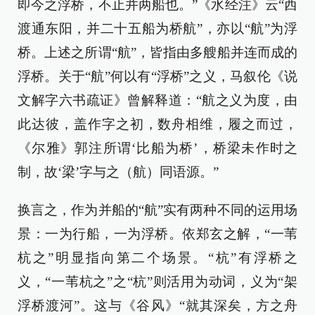
即今之浮桥，不止并两船也。”《水经注》云“西
渡通东阳，并二十五船为桥航”，亦以“航”为浮
桥。上述之所谓“航”，皆指由多艘船并连而成的
浮桥。关于“航”何以有“浮桥”之义，马叙伦《说
文解字六书疏证》曾解释道：“航之义为度，由
此达彼，盖作字之初，数舟相维，履之而过，
《尔雅》郭注所谓‘比船为桥’，桥梁未作时之
制，故‘梁’字与之（航）同语源。”
换言之，作为并船的“航”实有两种不同的运用场
景：一为行船，一为浮桥。依郑玄之解，“一苇
杭之”明显指向第二个场景。“杭”有浮桥之
义，“一苇杭之”之“杭”则活用为动词，义为“架
浮桥渡河”。这与《谷风》“就其深矣，方之舟