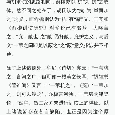
与胡承珙的思路相同，俞樾亦以“杭”为“抗”之或
体。然不同之处在于，胡氏认为“抗”为“举而加
之”之义，而俞樾则认为“抗”有“蔽”义。王其和
《俞樾训诂研究》对俞说已有驳斥。大略言
之，“亢，蔽也”之“蔽”乃扞蔽、庇护之义，与后
文“一苇之阔即足以蔽之”之“蔽”意义指涉并不相
通。
除了上述诸儒外，牟庭《诗切》亦云：“一苇杭
之，言河之广，但可如一根苇之长耳。”钱锺书
《管锥编》又言：“‘一苇杭之’，《笺》‘一苇加
之，则可以渡之’，亦极言河狭，一苇堪为津梁
也。”然牟、钱二家并未进行训诂上的详证。以
上诸说皆存在各自缺陷。也正是因为这个原