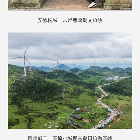
安徽桐城：六尺巷暑期文旅热
贵州威宁：高原小城迎来夏日旅游高峰