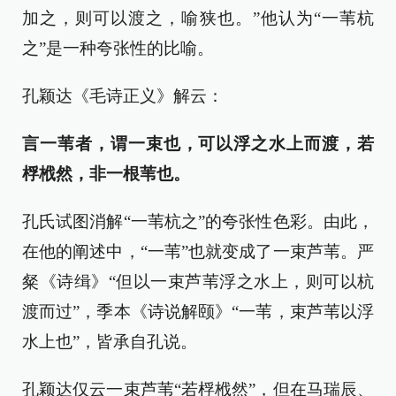
加之，则可以渡之，喻狭也。”他认为“一苇杭
之”是一种夸张性的比喻。
孔颖达《毛诗正义》解云：
言一苇者，谓一束也，可以浮之水上而渡，若
桴栰然，非一根苇也。
孔氏试图消解“一苇杭之”的夸张性色彩。由此，
在他的阐述中，“一苇”也就变成了一束芦苇。严
粲《诗缉》“但以一束芦苇浮之水上，则可以杭
渡而过”，季本《诗说解颐》“一苇，束芦苇以浮
水上也”，皆承自孔说。
孔颖达仅云一束芦苇“若桴栰然”，但在马瑞辰、