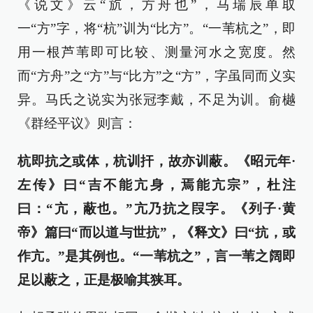
《说文》云“斻，方舟也”，马瑞辰单取
一“方”字，将“杭”训为“比方”。“一苇杭之”，即
用一根芦苇即可比较、测量河水之宽度。然
而“方舟”之“方”与“比方”之“方”，字虽同而义实
异。马氏之说实为张冠李戴，不足为训。俞樾
《群经平议》则言：
杭即抗之或体，杭训扞，故亦训蔽。《昭元年·
左传》曰“吉不能亢身，焉能亢宗”，杜注
曰：“亢，蔽也。”亢乃抗之叚字。《列子·黄
帝》篇曰“而以道与世抗”，《释文》曰“抗，或
作亢。”是其例也。“一苇杭之”，言一苇之阔即
足以蔽之，正是极喻其狭耳。