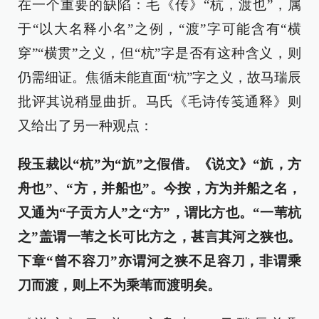
在一个重要的缺陷：毛《传》“杭，渡也”，属
于“以大名释小名”之例，“渡”字可能含有“横
穿”“横贯”之义，但“杭”字是否有这种含义，则
仍需细证。焦循未能直面“杭”字之义，故马瑞辰
批评其说稍显曲折。马氏《毛诗传笺通释》则
又给出了另一种观点：
段玉裁以“杭”为“斻”之假借。《说文》“斻，方
舟也”、“方，并船也”。今按，方为并船之名，
又通为“子贡方人”之“方”，谓比方也。“一苇杭
之”盖谓一苇之长可比方之，甚言其河之狭也。
下章“曾不容刀”亦谓河之狭不足容刀，非谓乘
刀而渡，则上不为乘苇而渡明矣。