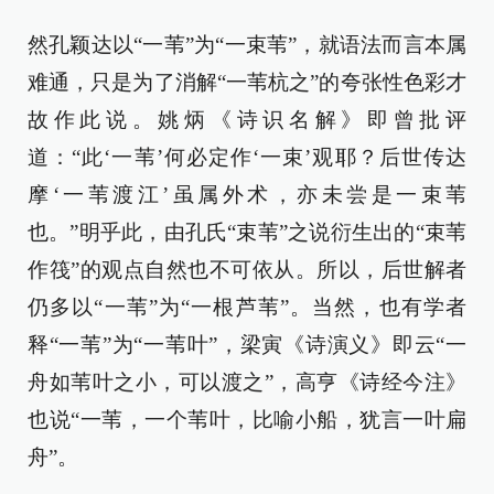
然孔颖达以“一苇”为“一束苇”，就语法而言本属
难通，只是为了消解“一苇杭之”的夸张性色彩才
故作此说。姚炳《诗识名解》即曾批评
道：“此‘一苇’何必定作‘一束’观耶？后世传达
摩‘一苇渡江’虽属外术，亦未尝是一束苇
也。”明乎此，由孔氏“束苇”之说衍生出的“束苇
作筏”的观点自然也不可依从。所以，后世解者
仍多以“一苇”为“一根芦苇”。当然，也有学者
释“一苇”为“一苇叶”，梁寅《诗演义》即云“一
舟如苇叶之小，可以渡之”，高亨《诗经今注》
也说“一苇，一个苇叶，比喻小船，犹言一叶扁
舟”。