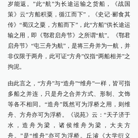
岁能返。”此“航”为长途运输之货船，《战国
策》云“方船积粟，循江而下”，《史记·郦食其
传》“蜀汉之粟，方船而下”，此“方船”供长途运
输之用，即《鄂君启舟节》之所谓“航”。《鄂君
启舟节》“屯三舟为航”，是将三舟并为一航，并
非仅限于两舟，此可证“方舟”仅指“两船相并”之
拘泥。
由此言之，“方舟”与“造舟”“维舟”一样，皆可指
多船之并连，只是舟之合并方式、形制、文饰
等各不相同。“造舟”既然可为浮桥之用，则维
舟、方舟亦可为浮桥。《说苑》云：“天子济于
水，造舟为梁，诸侯维舟为梁，大夫方
舟。”是“维舟”亦可为浮桥。丘濬《大学衍义