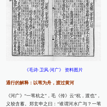
《毛诗·卫风·河广》 资料图片
通行的解释：以苇为舟，渡过黄河
《河广》“一苇杭之”，毛《传》云“杭，渡也”，
义较含蓄。郑玄申之曰：“谁谓河水广与？一苇