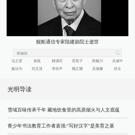
舰船通信专家陆建勋院士逝世
沈之荃
崔崑
顾诵芬
苏哲子
陈毓川
吴咸中
戴汝为
刘玉清
李幼平
魏正耀
吴德馨
孙玉
光明导读
雪域百味传承千年 藏地饮食里的高原烟火与人文底蕴
青少年书法教育工作者袁强:“写好汉字”是美育之基