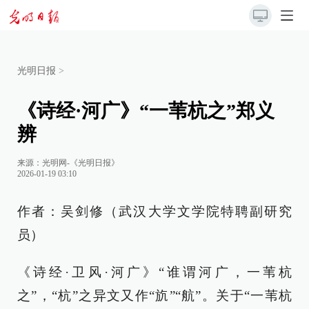
光明日报
>
《诗经·河广》“一苇杭之”郑义
辨
来源：
光明网-《光明日报》
2026-01-19 03:10
作者：吴剑修（武汉大学文学院特聘副研究
员）
《诗经·卫风·河广》“谁谓河广，一苇杭
之”，“杭”之异文又作“斻”“航”。关于“一苇杭