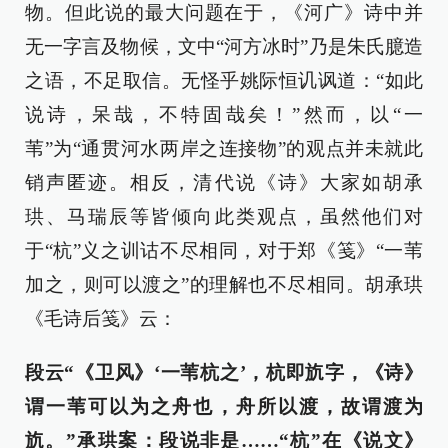
物。但此说的最大问题在于，《河广》诗中并
无一字言及物候，文中“河方冰时”乃是朱氏臆造
之语，不足取信。无怪乎姚际恒讥讽道：“如此
说诗，呆哉，不特固哉矣！”然而，以“一
苇”为“通贯河水两岸之连接物”的观点并未就此
销声匿迹。相反，清代说《诗》大家如胡承
珙、马瑞辰等皆倾向此类观点，虽然他们对
于“杭”义之训诂不尽相同，对于郑《笺》“一苇
加之，则可以渡之”的理解也不尽相同。胡承珙
《毛诗后笺》云：
段云“《卫风》‘一苇杭之’，杭即斻字，《诗》
谓一苇可以为之舟也，舟所以渡，故谓渡为
斻。”承珙案：段说非是……“杭”在《说文》