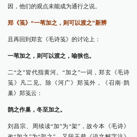
因，他们的观点未能成为通行之说。
郑《笺》“一苇加之，则可以渡之”新辨
且再回到郑玄《毛诗笺》的讨论上：
一苇加之，则可以渡之，喻狭也。
二“之”皆代指黄河。“加之”一词，郑玄《毛诗
笺》凡二见。除《河广》郑笺外，《召南·鹊
巢》郑笺云：
鹊之作巢，冬至加之。
刘昌宗、周续读“加”为“架”，故今本《毛诗》
改“加之”为“架之”。又段玉裁《说文解字注》