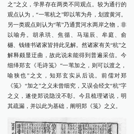
之”之义，学界存在两类不同观点。较为通行的
观点认为，“一苇杭之”即以苇为舟，划渡黄河。
另一类观点则认为“苇”乃通贯河水两岸之物，非
以喻舟。胡承珙、焦循、马瑞辰、牟庭、俞
樾、钱锺书诸家皆持此见解。然诸家有关“杭”之
解释颇显迂曲，故此说未能得到普遍采信。今
细绎郑玄《毛诗笺》“一苇加之，则可以渡之，
喻狭也”之文，知郑玄实从后说。前儒对郑
《笺》“加之”之义未曾细究，又误会经文“杭”字
之义，遂使郑说隐没不彰。今且梳理诸说，明
其疏漏，并以此为基础，阐明郑《笺》之义。