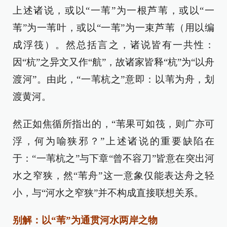
上述诸说，或以“一苇”为一根芦苇，或以“一
苇”为一苇叶，或以“一苇”为一束芦苇（用以编
成浮筏）。然总括言之，诸说皆有一共性：
因“杭”之异文又作“航”，故诸家皆释“杭”为“以舟
渡河”。由此，“一苇杭之”意即：以苇为舟，划
渡黄河。
然正如焦循所指出的，“苇果可如筏，则广亦可
浮，何为喻狭邪？”上述诸说的重要缺陷在
于：“一苇杭之”与下章“曾不容刀”皆意在突出河
水之窄狭，然“苇舟”这一意象仅能表达舟之轻
小，与“河水之窄狭”并不构成直接联想关系。
别解：以“苇”为通贯河水两岸之物