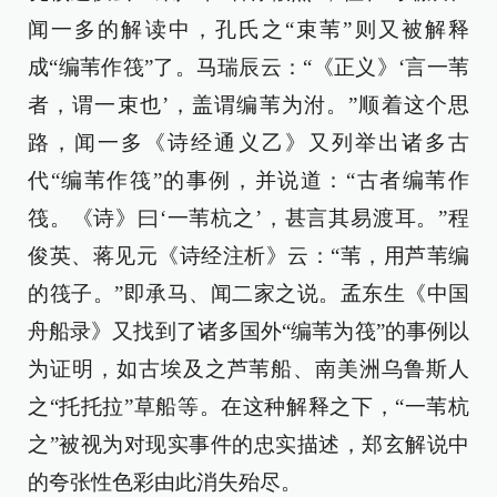
闻一多的解读中，孔氏之“束苇”则又被解释
成“编苇作筏”了。马瑞辰云：“《正义》‘言一苇
者，谓一束也’，盖谓编苇为泭。”顺着这个思
路，闻一多《诗经通义乙》又列举出诸多古
代“编苇作筏”的事例，并说道：“古者编苇作
筏。《诗》曰‘一苇杭之’，甚言其易渡耳。”程
俊英、蒋见元《诗经注析》云：“苇，用芦苇编
的筏子。”即承马、闻二家之说。孟东生《中国
舟船录》又找到了诸多国外“编苇为筏”的事例以
为证明，如古埃及之芦苇船、南美洲乌鲁斯人
之“托托拉”草船等。在这种解释之下，“一苇杭
之”被视为对现实事件的忠实描述，郑玄解说中
的夸张性色彩由此消失殆尽。