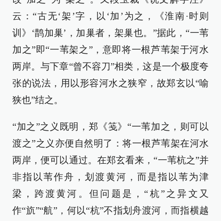
云：“古无‘架’字，以‘加’为之，《淮南·时则
训》‘鹊加巢’，加巢者，架巢也。”据此，“一苇
加之”即“一苇架之”，意即将一根芦苇架于河水
两岸。与下章“曾不容刀”相类，这是一个极度夸
张的说法，用以形容河水之狭窄，故郑玄以“喻
狭也”结之。
“加之”之义既明，郑《笺》“一苇加之，则可以
渡之”之义亦便自然明了：将一根芦苇架在河水
两岸，便可以通过。在郑玄看来，“一苇杭之”并
非指以苇作舟，划渡黄河，而是指以苇为津
梁，跨渡黄河。但问题是，“杭”之异文又
作“斻”“航”，何以“杭”不指划舟渡河，而指横越