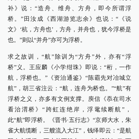
补》说：“造舟、维舟、方舟，即今所谓浮
桥。”田汝成《西湖游览志余》也说：“《说
文》‘杭，方舟也’，方舟，并舟也，犹今浮桥是
也。”则以“并舟”亦可为浮桥。
求之故训，“航”除训为“方舟”外，亦有“浮
桥”义。王应麟《小学绀珠》即说：“桁，一作
航，浮桥也。”《资治通鉴》“陈霸先对冶城立
航”，胡三省注云：“航，连舟为桥也。”“航”有
浮桥之义，亦多有文例支撑。庾信《忝在司水
看治渭桥》“跨虹连绝岸，浮鼋续断航”，
此“航”即浮桥。《晋书·五行志》“京师大水，朱
雀大航缆断，三艘流入大江”，钱绎即云：“是航