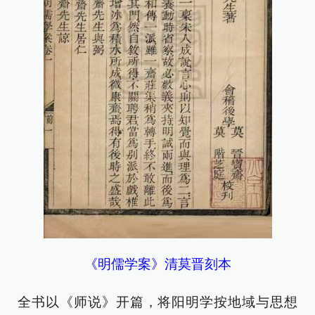
《明儒学案》清莫晋刻本
全书以《师说》开篇，将阳明学按地域与思想