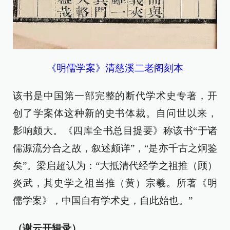
《明儒学案》清慈溪二老阁刻本
该书是中国第一部完整的断代学术史专著，开
创了学案体这种新的史书体裁。自问世以来，
影响颇大。《四库全书总目提要》称该书“于诸
儒源流分合之故，叙述颇详”，“是亦千古之炯鉴
矣”。梁启超认为：“大抵清代经学之祖推（顾）
炎武，其史学之祖当推（黄）宗羲。所著《明
儒学案》，中国自有学术史，自此始也。”
（谢云开辑录）