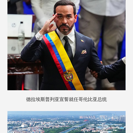
德拉埃斯普列亚宣誓就任哥伦比亚总统