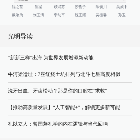
沈之荃
崔崑
顾诵芬
苏哲子
陈毓川
吴咸中
戴汝为
刘玉清
李幼平
魏正耀
吴德馨
孙玉
光明导读
“新新三样”出海 为世界发展增添新动能
牛河梁遗址：7座红烧土坑排列与北斗七星高度相似
洗牙出血、牙齿松动？那是你的口腔在“求救”
【推动高质量发展】“人工智能+”，解锁更多新可能
礼以立人：曾国藩礼学的内在逻辑与当代回响