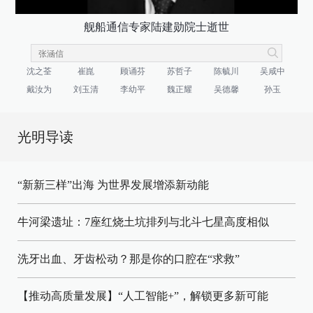
舰船通信专家陆建勋院士逝世
沈之荃
崔崑
顾诵芬
苏哲子
陈毓川
吴咸中
戴汝为
刘玉清
李幼平
魏正耀
吴德馨
孙玉
光明导读
“新新三样”出海 为世界发展增添新动能
牛河梁遗址：7座红烧土坑排列与北斗七星高度相似
洗牙出血、牙齿松动？那是你的口腔在“求救”
【推动高质量发展】“人工智能+”，解锁更多新可能