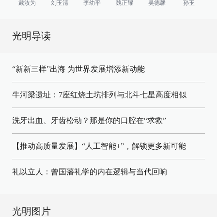
戴汝为
刘玉清
李幼平
魏正耀
吴德馨
孙玉
光明导读
“新新三样”出海 为世界发展增添新动能
牛河梁遗址：7座红烧土坑排列与北斗七星高度相似
洗牙出血、牙齿松动？那是你的口腔在“求救”
【推动高质量发展】“人工智能+”，解锁更多新可能
礼以立人：曾国藩礼学的内在逻辑与当代回响
光明图片