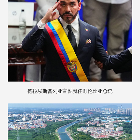
德拉埃斯普列亚宣誓就任哥伦比亚总统