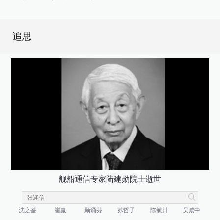
追思
舰船通信专家陆建勋院士逝世
沈之荃
崔崑
顾诵芬
苏哲子
陈毓川
吴咸中