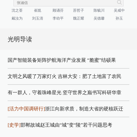
沈之荃
崔崑
顾诵芬
苏哲子
陈毓川
吴咸中
戴汝为
刘玉清
李幼平
魏正耀
吴德馨
孙玉
光明导读
国产智能装备矩阵护航海洋产业发展
“脆蜜”结硕果
文明之风暖了万家灯火
吉林大安：肥了土地富了农民
有一群人，守着珠峰星光
坚守世界之巅书写科研华章
[活力中国调研行]
浙江向新求质，制造大省的硬核跃迁
[史学]
邯郸故城赵王城由“城”变“陵”若干问题思考