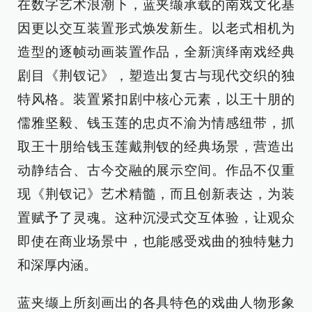
在数字艺术浪潮下，蓝夹缬承载的南戏文化基
因更以交互装置形式焕发新生。以老式相机为
造型的逐帧动画装置作品，全新演绎南戏经典
剧目《荆钗记》，塑造出复古与现代交织的独
特风格。装置紧扣剧中核心元素，以王十朋的
儒雅坚毅、钱玉莲的忠贞不渝为情感纽带，抓
取王十朋给钱玉莲戴荆钗的经典场景，营造出
动静结合、古今交融的展示空间。作品不仅重
现《荆钗记》艺术精髓，而且创新表达，为装
置赋予了灵魂。这种沉浸式交互体验，让观众
即使在商业场景中，也能感受戏曲的独特魅力
和深厚内涵。
蓝夹缬上所刻画出的各具特色的戏曲人物形象