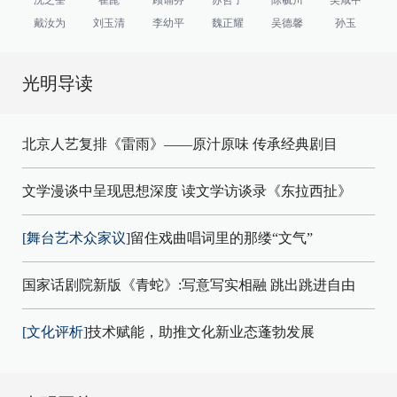
戴汝为
刘玉清
李幼平
魏正耀
吴德馨
孙玉
光明导读
北京人艺复排《雷雨》——原汁原味 传承经典剧目
文学漫谈中呈现思想深度 读文学访谈录《东拉西扯》
[舞台艺术众家议]
留住戏曲唱词里的那缕“文气”
国家话剧院新版《青蛇》:写意写实相融 跳出跳进自由
[文化评析]
技术赋能，助推文化新业态蓬勃发展