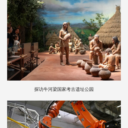
探访牛河梁国家考古遗址公园