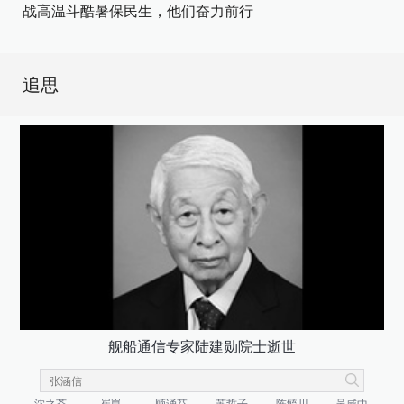
战高温斗酷暑保民生，他们奋力前行
追思
舰船通信专家陆建勋院士逝世
沈之荃
崔崑
顾诵芬
苏哲子
陈毓川
吴咸中