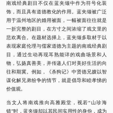
南戏经典剧目不仅在蓝夹缬中作为符号化装
饰，而且具有道德教化的作用。蓝夹缬被广泛
用于温州地区的婚用被面，一幅被面往往就是
一折完整的剧目，在方寸之间浓缩了戏文里的
悲欢离合。在题材选择上，蓝夹缬多取材于以
表现家庭伦理与儒家道德为主题的南戏经典剧
目，通过生动再现耳熟能详的戏曲场景和人
物，弘扬真善美，并传递人们对美好生活的向
往和期冀。例如，《杀狗记》中贤德兄嫂以智
谋化解兄弟纷争的情节，就是倡导和睦孝悌的
价值观。
当文人将南戏推向高雅殿堂，视若“山珍海
错”时，蓝夹缬却以其民间实用性的身份，成为