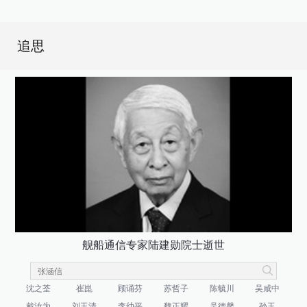
追思
舰船通信专家陆建勋院士逝世
沈之荃
崔崑
顾诵芬
苏哲子
陈毓川
吴咸中
戴汝为
刘玉清
李幼平
魏正耀
吴德馨
孙玉