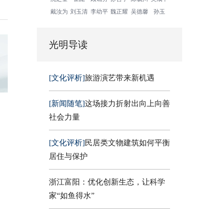
戴汝为
刘玉清
李幼平
魏正耀
吴德馨
孙玉
光明导读
[文化评析]
旅游演艺带来新机遇
[新闻随笔]
这场接力折射出向上向善
社会力量
[文化评析]
民居类文物建筑如何平衡
居住与保护
浙江富阳：优化创新生态，让科学
家“如鱼得水”