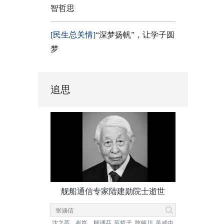
智哲思
[民生总关情]
“深梦扬帆”，让学子圆
梦
追思
舰船通信专家陆建勋院士逝世
沈之荃
崔崑
顾诵芬
苏哲子
陈毓川
吴咸中