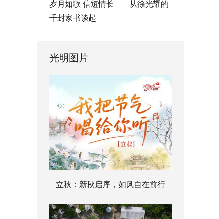
岁月如歌 信短情长——从徐光耀的
千封家书谈起
光明图片
立秋：新秋启序，如风自在前行