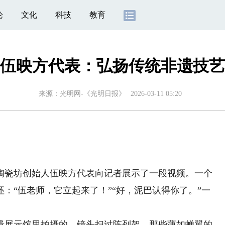
论
文化
科技
教育
伍映方代表：弘扬传统非遗技艺
来源：
光明网-《光明日报》
2026-03-11 05:20
瓷坊创始人伍映方代表向记者展示了一段视频。一个
：“伍老师，它立起来了！”“好，泥巴认得你了。”一
展示馆里拍摄的。镜头扫过陈列架，那些薄如蝉翼的