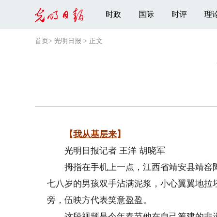
时政
国际
时评
理
首页
>
光明日报
>
正文
【
我从基层来
】
光明日报记者 王洋 胡晓军
拇指在手机上一点，江西省靖安县靖窑陶
七八岁的男孩双手沾满泥浆，小心翼翼地拉坯
旁，伍映方代表笑意盈盈。
这段视频是今年春节他在自己筹建的非遗