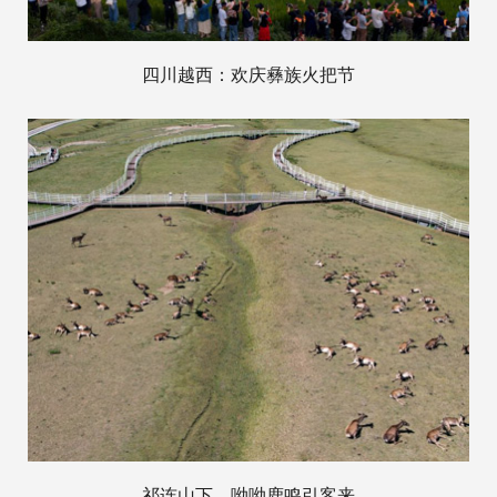
四川越西：欢庆彝族火把节
祁连山下，呦呦鹿鸣引客来