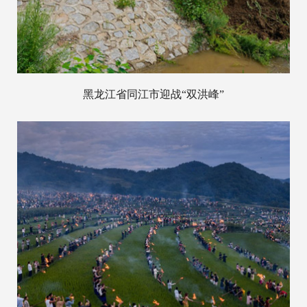
黑龙江省同江市迎战“双洪峰”