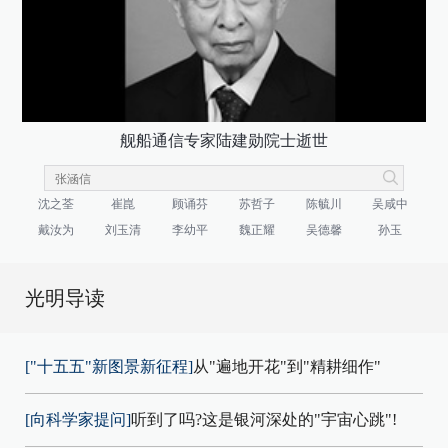
舰船通信专家陆建勋院士逝世
沈之荃
崔崑
顾诵芬
苏哲子
陈毓川
吴咸中
戴汝为
刘玉清
李幼平
魏正耀
吴德馨
孙玉
光明导读
["十五五"新图景新征程]
从"遍地开花"到"精耕细作"
[向科学家提问]
听到了吗?这是银河深处的"宇宙心跳"!