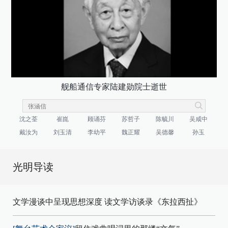
舰船通信专家陆建勋院士逝世
沈之荃
崔崑
顾诵芬
苏哲子
陈毓川
吴咸中
戴汝为
刘玉清
李幼平
魏正耀
吴德馨
孙玉
光明导读
文学漫谈中呈现思想深度 读文学访谈录《东拉西扯》