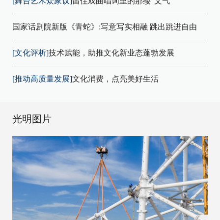
[舞台艺术众家议]
留住戏曲唱词里的那缕“文气”
国家话剧院新版《青蛇》:写意写实相融 跳出跳进自由
[文化评析]
技术赋能，助推文化新业态蓬勃发展
[推动高质量发展]
文化消费，点亮美好生活
光明图片