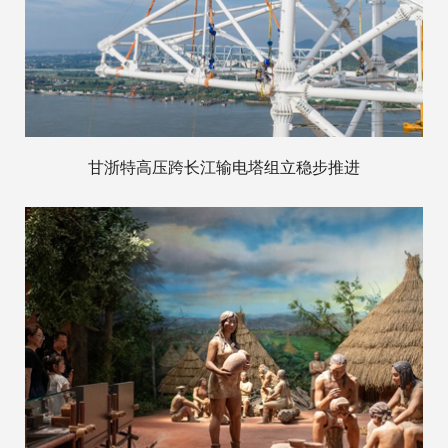
甘浙特高压跨长江输电塔组立稳步推进