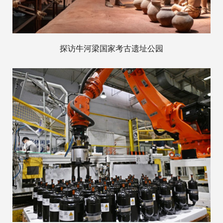
探访牛河梁国家考古遗址公园