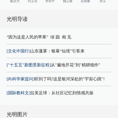
戴汝为
刘玉清
李幼平
魏正耀
吴德馨
孙玉
光明导读
“因为这是人民的苹果”
绿 园
相 见
[文化中国行]
山东蓬莱：银幕“仙境”引客来
["十五五"新图景新征程]
从"遍地开花"到"精耕细作"
[向科学家提问]
听到了吗?这是银河深处的"宇宙心跳"!
[国际教科文]
拉美足球：从社区记忆到情感共振
光明图片