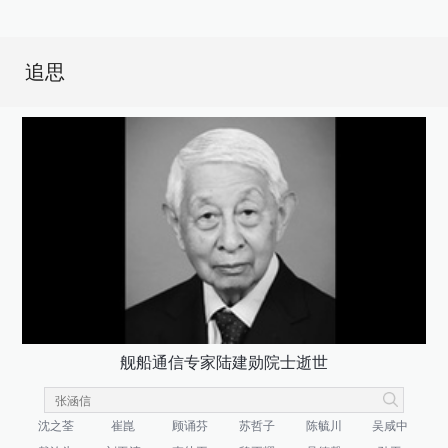
追思
舰船通信专家陆建勋院士逝世
沈之荃
崔崑
顾诵芬
苏哲子
陈毓川
吴咸中