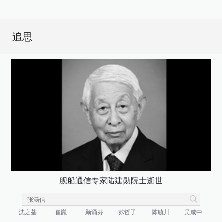
追思
舰船通信专家陆建勋院士逝世
沈之荃
崔崑
顾诵芬
苏哲子
陈毓川
吴咸中