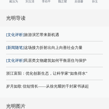
戴汝为
刘玉清
李幼平
魏正耀
吴德馨
孙玉
光明导读
[文化评析]
旅游演艺带来新机遇
[新闻随笔]
这场接力折射出向上向善社会力量
[文化评析]
民居类文物建筑如何平衡居住与保护
浙江富阳：优化创新生态，让科学家“如鱼得水”
岁月如歌 信短情长——从徐光耀的千封家书谈起
光明图片