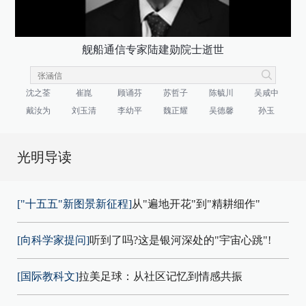
舰船通信专家陆建勋院士逝世
沈之荃
崔崑
顾诵芬
苏哲子
陈毓川
吴咸中
戴汝为
刘玉清
李幼平
魏正耀
吴德馨
孙玉
光明导读
["十五五"新图景新征程]
从"遍地开花"到"精耕细作"
[向科学家提问]
听到了吗?这是银河深处的"宇宙心跳"!
[国际教科文]
拉美足球：从社区记忆到情感共振