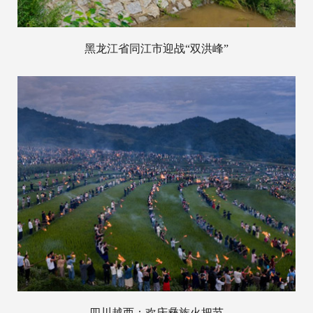
黑龙江省同江市迎战“双洪峰”
四川越西：欢庆彝族火把节