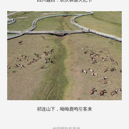
祁连山下，呦呦鹿鸣引客来
光明网版权所有