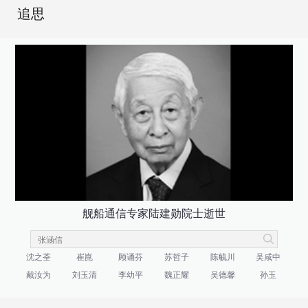
追思
舰船通信专家陆建勋院士逝世
沈之荃
崔崑
顾诵芬
苏哲子
陈毓川
吴咸中
戴汝为
刘玉清
李幼平
魏正耀
吴德馨
孙玉