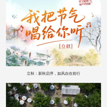
立秋：新秋启序，如风自在前行