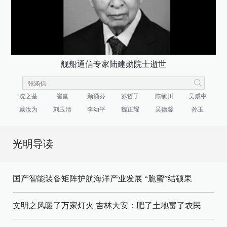
舰船通信专家陆建勋院士逝世
沈之荃
崔崑
顾诵芬
苏哲子
陈毓川
吴咸中
戴汝为
刘玉清
李幼平
魏正耀
吴德馨
孙玉
光明导读
国产智能装备矩阵护航海洋产业发展
“脆蜜”结硕果
文明之风暖了万家灯火
吉林大安：肥了土地富了农民